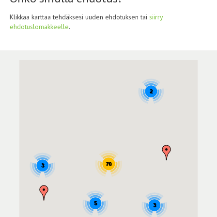
Klikkaa karttaa tehdäksesi uuden ehdotuksen tai
siirry
ehdotuslomakkeelle
.
Kartta
2
70
3
5
3