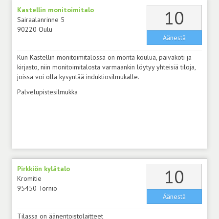
Kastellin monitoimitalo
äänt
10
Sairaalanrinne 5
90220 Oulu
Äänestä
Kun Kastellin monitoimitalossa on monta koulua, päiväkoti ja
kirjasto, niin monitoimitalosta varmaankin löytyy yhteisiä tiloja,
joissa voi olla kysyntää induktiosilmukalle.
Palvelupistesilmukka
Pirkkiön kylätalo
äänt
10
Kromitie
95450 Tornio
Äänestä
Tilassa on äänentoistolaitteet