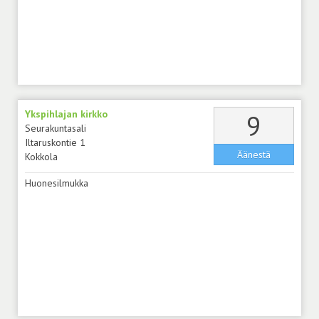
Ykspihlajan kirkko
äänt
9
Seurakuntasali
Iltaruskontie 1
Äänestä
Kokkola
Huonesilmukka