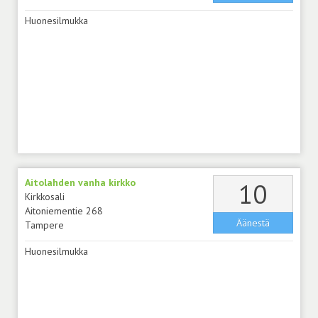
Huonesilmukka
Aitolahden vanha kirkko
äänt
10
Kirkkosali
Aitoniementie 268
Äänestä
Tampere
Huonesilmukka