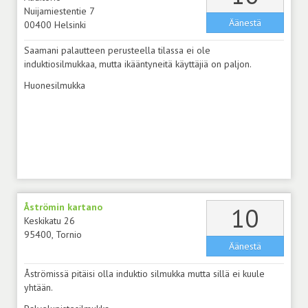
Nuijamiestentie 7
Äänestä
00400 Helsinki
Saamani palautteen perusteella tilassa ei ole
induktiosilmukkaa, mutta ikääntyneitä käyttäjiä on paljon.
Huonesilmukka
Åströmin kartano
äänt
10
Keskikatu 26
95400, Tornio
Äänestä
Åströmissä pitäisi olla induktio silmukka mutta sillä ei kuule
yhtään.