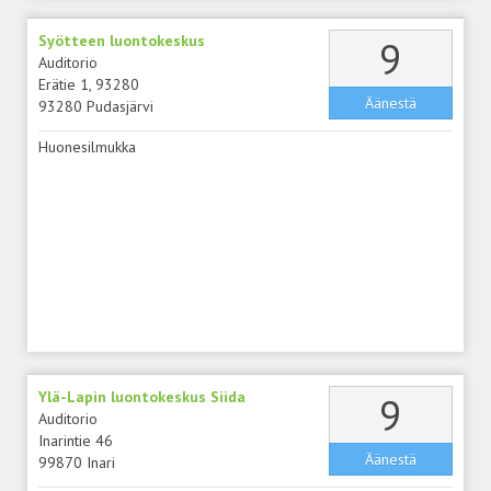
Syötteen luontokeskus
äänt
9
Auditorio
Erätie 1, 93280
Äänestä
93280 Pudasjärvi
Huonesilmukka
Ylä-Lapin luontokeskus Siida
äänt
9
Auditorio
Inarintie 46
Äänestä
99870 Inari