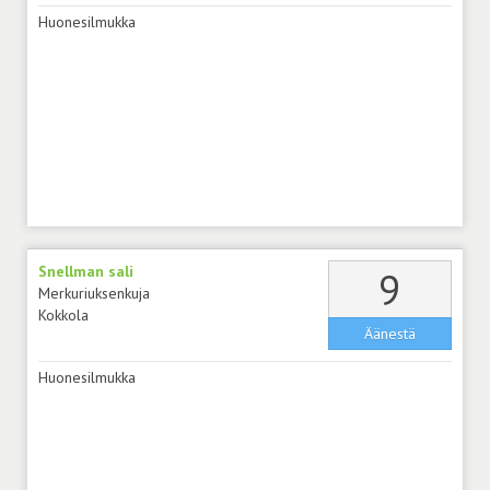
Huonesilmukka
Snellman sali
äänt
9
Merkuriuksenkuja
Kokkola
Äänestä
Huonesilmukka