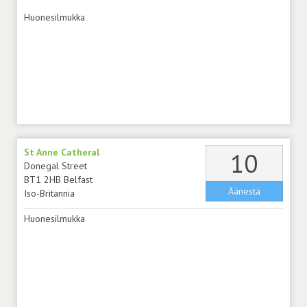
Huonesilmukka
St Anne Catheral
äänt
10
Donegal Street
BT1 2HB Belfast
Äänestä
Iso-Britannia
Huonesilmukka