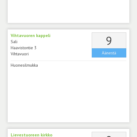
Vihtavuoren kappeli
äänt
9
Sali
Haavistontie 3
Äänestä
Vihtavuori
Huonesilmukka
Lievestuoreen kirkko