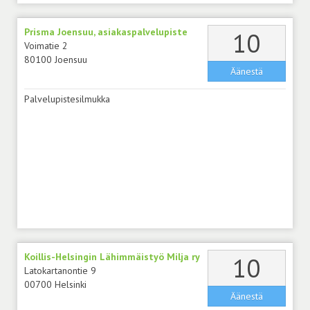
Prisma Joensuu, asiakaspalvelupiste
äänt
10
Voimatie 2
80100 Joensuu
Äänestä
Palvelupistesilmukka
Koillis-Helsingin Lähimmäistyö Milja ry
äänt
10
Latokartanontie 9
00700 Helsinki
Äänestä