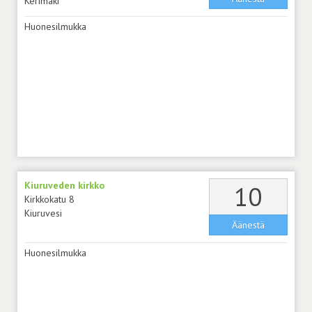
Kerimäki
Huonesilmukka
Kiuruveden kirkko
äänt
10
Kirkkokatu 8
Kiuruvesi
Äänestä
Huonesilmukka