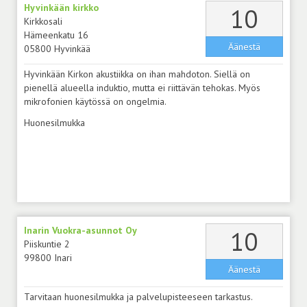
Hyvinkään kirkko
äänt
10
Kirkkosali
Hämeenkatu 16
Äänestä
05800 Hyvinkää
Hyvinkään Kirkon akustiikka on ihan mahdoton. Siellä on
pienellä alueella induktio, mutta ei riittävän tehokas. Myös
mikrofonien käytössä on ongelmia.
Huonesilmukka
Inarin Vuokra-asunnot Oy
äänt
10
Piiskuntie 2
99800 Inari
Äänestä
Tarvitaan huonesilmukka ja palvelupisteeseen tarkastus.