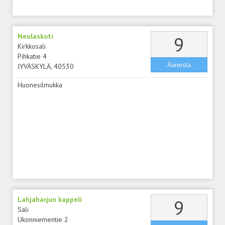
Neulaskoti
äänt
9
Kirkkosali
Pihkatie 4
Äänestä
JYVÄSKYLÄ, 40530
Huonesilmukka
Lahjaharjun kappeli
äänt
9
Sali
Ukonniementie 2