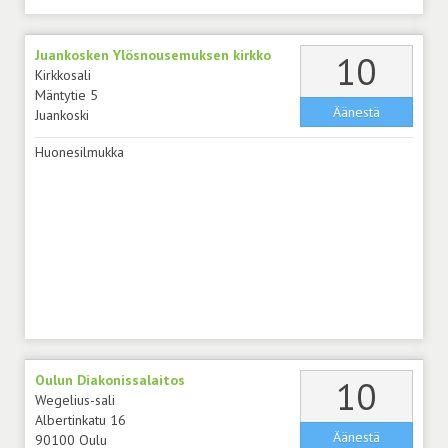
Juankosken Ylösnousemuksen kirkko
äänt
10
Kirkkosali
Mäntytie 5
Äänestä
Juankoski
Huonesilmukka
Oulun Diakonissalaitos
äänt
10
Wegelius-sali
Albertinkatu 16
Äänestä
90100 Oulu