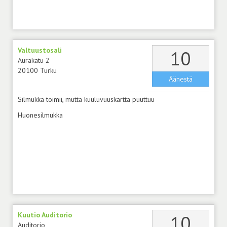
Valtuustosali
äänt
10
Aurakatu 2
20100 Turku
Äänestä
Silmukka toimii, mutta kuuluvuuskartta puuttuu
Huonesilmukka
Kuutio Auditorio
äänt
10
Auditorio