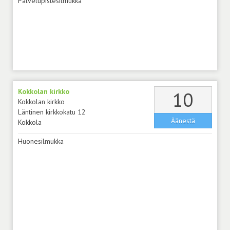
Palvelupistesilmukka
Kokkolan kirkko
äänt
10
Kokkolan kirkko
Läntinen kirkkokatu 12
Äänestä
Kokkola
Huonesilmukka