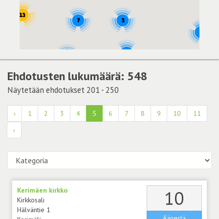
13
7
3
3
2
2
2
Ehdotusten lukumäärä: 548
Näytetään ehdotukset 201 - 250
‹
1
2
3
4
5
6
7
8
9
10
11
›
Kerimäen kirkko
äänt
10
Kirkkosali
Hälväntie 1
Äänestä