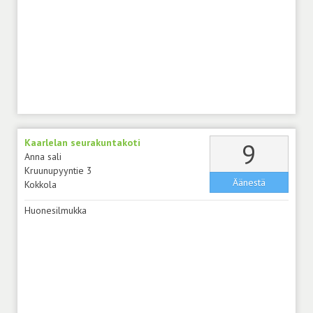
Kaarlelan seurakuntakoti
äänt
9
Anna sali
Kruunupyyntie 3
Äänestä
Kokkola
Huonesilmukka