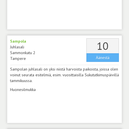
Sampola
äänt
10
Juhlasali
Sammonkatu 2
Äänestä
Tampere
Sampolan juhlasali on yksi niistä harvoista paikoista, joissa olen
voinut seurata esitelmiä, esim. vuosittaisilla Sukututkimuspäivillä
tammikuussa.
Huonesilmukka