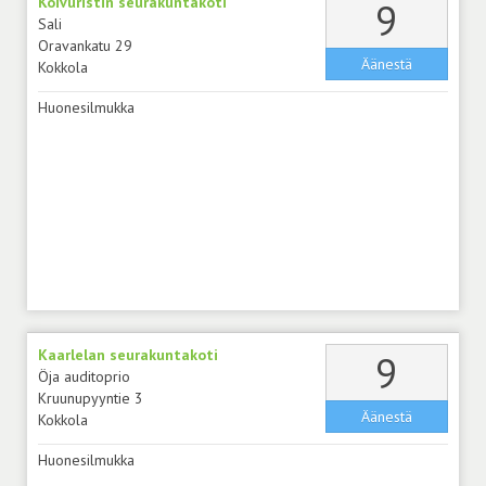
Koivuristin seurakuntakoti
äänt
9
Sali
Oravankatu 29
Äänestä
Kokkola
Huonesilmukka
Kaarlelan seurakuntakoti
äänt
9
Öja auditoprio
Kruunupyyntie 3
Äänestä
Kokkola
Huonesilmukka