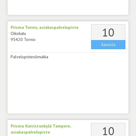
Prisma Tornio, asiakaspalvelupiste
äänt
10
Oikokatu
95420 Tornio
Äänestä
Palvelupistesilmukka
Prisma Koivistonkylä Tampere,
äänt
10
asiakaspalvelupiste