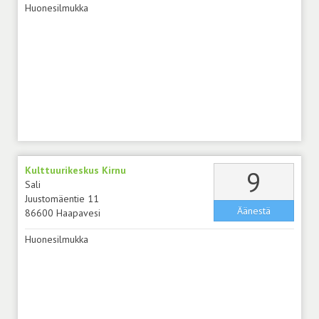
Huonesilmukka
Kulttuurikeskus Kirnu
äänt
9
Sali
Juustomäentie 11
Äänestä
86600 Haapavesi
Huonesilmukka