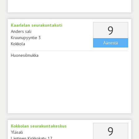
Kaarlelan seurakuntakoti
äänt
9
Anders sali
Kruunupyyntie 3
Äänestä
Kokkola
Huonesilmukka
Kokkolan seurakuntakeskus
äänt
9
Yläsali
Läntinen Kirkkokatu 17