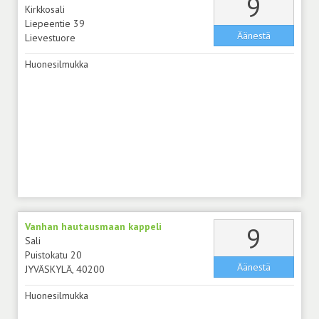
äänt
9
Kirkkosali
Liepeentie 39
Äänestä
Lievestuore
Huonesilmukka
Vanhan hautausmaan kappeli
äänt
9
Sali
Puistokatu 20
Äänestä
JYVÄSKYLÄ, 40200
Huonesilmukka