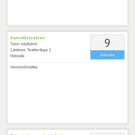
Kansallisteatteri
äänt
9
Suuri näyttämö
Läntinen Teatterikuja 1
Äänestä
Helsinki
Huonesilmukka