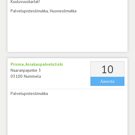
Kuuluvuuskartat!
Palvelupistesilmukka, Huonesilmukka
Prisma, Asiakaspalvelutiski
äänt
10
Naaranpajuntie 3
03100 Nummela
Äänestä
Palvelupistesilmukka