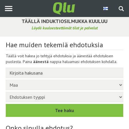
Siirry
pääsisältöön
TÄÄLLÄ INDUKTIOSILMUKKA KUULUU
Löydä kuuloesteettömät tilat ja palvelut
Etsi induktiosilmukka
Hae muiden tekemiä ehdotuksia
Tee ehdotus ja vaikuta kuulemiskokemukseen
Täällä voit hakea jo tehtyjä ehdotuksia ja äänestää ehdotuksen
Hae ehdotuksia
puolesta. Paina
äänestä
nappia haluamasi ehdotuksen kohdalla.
Käyttöohje
Yhteydenottopyyntö
Kirjaudu sisään
Tee haku
Onko sinulla ehdotus?