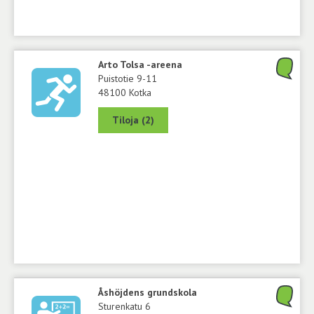
Arto Tolsa -areena
Puistotie 9-11
48100 Kotka
Tiloja (2)
Åshöjdens grundskola
Sturenkatu 6