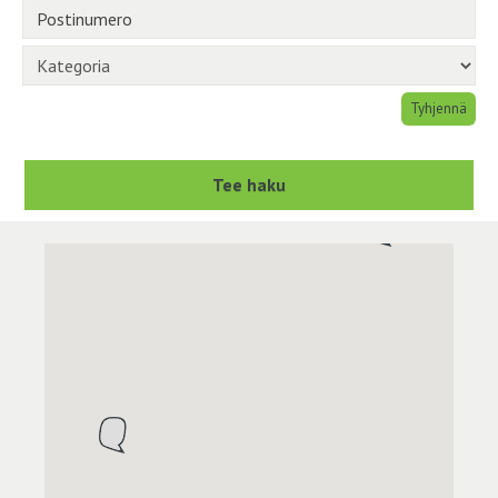
Postinumero
Kategoria
Tyhjennä
Tee haku
Kartta