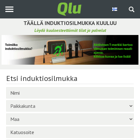
Siirry
pääsisältöön
TÄÄLLÄ INDUKTIOSILMUKKA KUULUU
Löydä kuuloesteettömät tilat ja palvelut
Etsi induktiosilmukka
Tee ehdotus ja vaikuta kuulemiskokemukseen
Hae ehdotuksia
Etsi induktiosilmukka
Käyttöohje
Nimi
Yhteydenottopyyntö
Paikkakunta
Kirjaudu sisään
Maa
Katuosoite