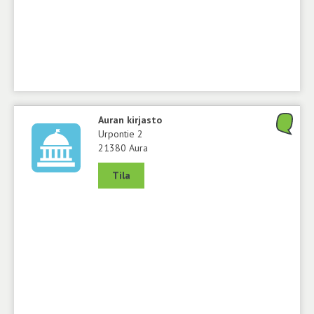
Auran kirjasto
Urpontie 2
21380 Aura
Tila