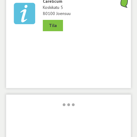
Carelicum
Koskikatu 5
80100 Joensuu
Tila
•
•
•