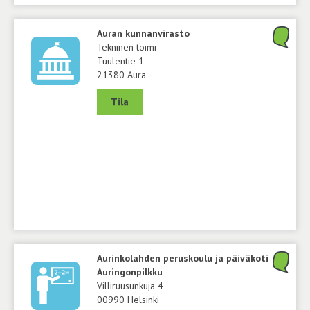
Auran kunnanvirasto
Tekninen toimi
Tuulentie 1
21380 Aura
Tila
Aurinkolahden peruskoulu ja päiväkoti
Auringonpilkku
Villiruusunkuja 4
00990 Helsinki