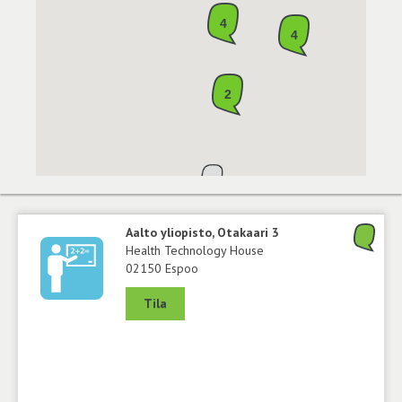
4
4
2
Aalto yliopisto, Otakaari 3
Health Technology House
02150 Espoo
Tila