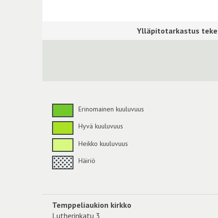
Erinomainen kuuluvuus
Hyvä kuuluvuus
Heikko kuuluvuus
Häiriö
Temppeliaukion kirkko
Lutherinkatu 3