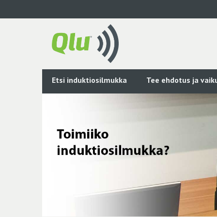
Siirry
pääsisältöön
Etsi induktiosilmukka
Tee ehdotus ja vai