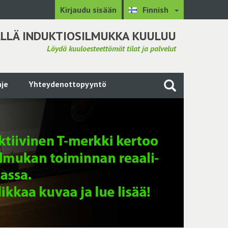
Kirjaudu sisään
Finnish
LLÄ INDUKTIOSILMUKKA KUULUU
Löydä kuuloesteettömät tilat ja palvelut
je
Yhteydenottopyyntö