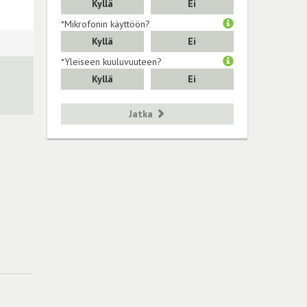
Kyllä
Ei
*Mikrofonin käyttöön?
Kyllä
Ei
*Yleiseen kuuluvuuteen?
Kyllä
Ei
Jatka