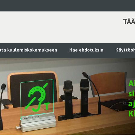
TÄÄ
kuta kuulemiskokemukseen
Hae ehdotuksia
Käyttöoh