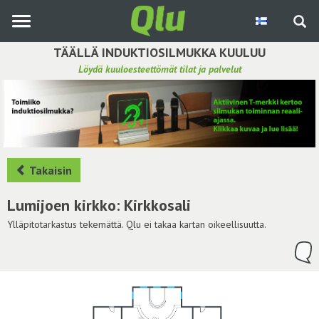
Siirry
pääsisältöön
TÄÄLLÄ INDUKTIOSILMUKKA KUULUU
Löydä kuuloesteettömät tilat ja palvelut
Etsi induktiosilmukka
Tee ehdotus ja vaikuta kuulemiskokemukseen
Hae ehdotuksia
Takaisin
Käyttöohje
Lumijoen kirkko: Kirkkosali
Yhteydenottopyyntö
Ylläpitotarkastus tekemättä. Qlu ei takaa kartan oikeellisuutta.
Kirjaudu sisään