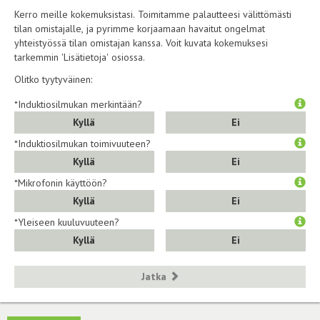
Kerro meille kokemuksistasi. Toimitamme palautteesi välittömästi
tilan omistajalle, ja pyrimme korjaamaan havaitut ongelmat
yhteistyössä tilan omistajan kanssa. Voit kuvata kokemuksesi
tarkemmin 'Lisätietoja' osiossa.
Olitko tyytyväinen:
*Induktiosilmukan merkintään?
Kyllä
Ei
*Induktiosilmukan toimivuuteen?
Kyllä
Ei
*Mikrofonin käyttöön?
Kyllä
Ei
*Yleiseen kuuluvuuteen?
Kyllä
Ei
Jatka