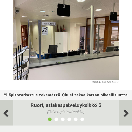
Ruori, asiakaspalveluyksikkö 3
(Palvelupistesilmukka)