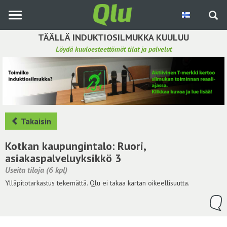
Siirry
pääsisältöön
TÄÄLLÄ INDUKTIOSILMUKKA KUULUU
Löydä kuuloesteettömät tilat ja palvelut
Etsi induktiosilmukka
Tee ehdotus ja vaikuta kuulemiskokemukseen
Hae ehdotuksia
Takaisin
Käyttöohje
Kotkan kaupungintalo: Ruori,
asiakaspalveluyksikkö 3
Yhteydenottopyyntö
Useita tiloja (6 kpl)
Ylläpitotarkastus tekemättä. Qlu ei takaa kartan oikeellisuutta.
Kirjaudu sisään