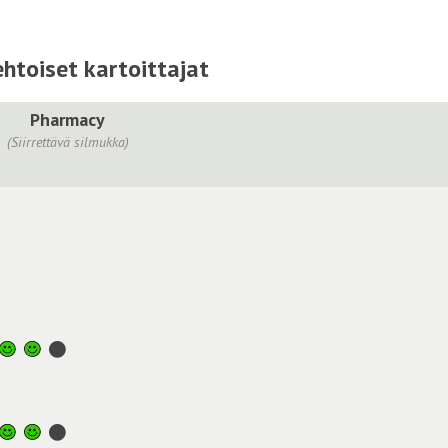
htoiset kartoittajat
Pharmacy
(Siirrettävä silmukka)