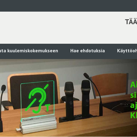
TÄÄ
kuta kuulemiskokemukseen
Hae ehdotuksia
Käyttöoh