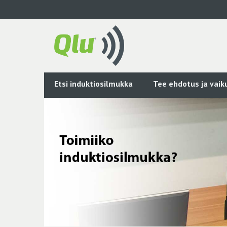
Siirry
pääsisältöön
Etsi induktiosilmukka
Tee ehdotus ja vai