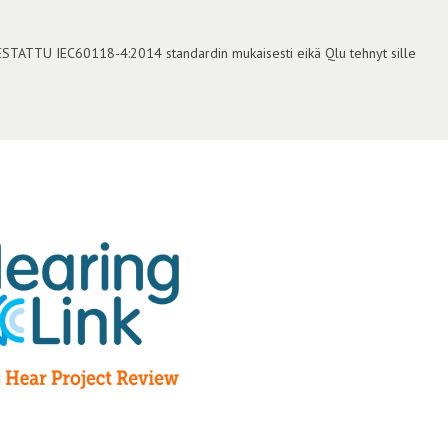
TESTATTU IEC60118-4:2014 standardin mukaisesti eikä Qlu tehnyt sille