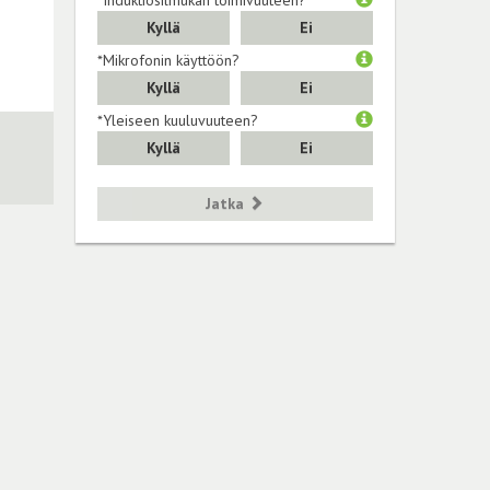
Kyllä
Ei
*Mikrofonin käyttöön?
Kyllä
Ei
*Yleiseen kuuluvuuteen?
Kyllä
Ei
Jatka