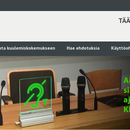
TÄÄ
kuta kuulemiskokemukseen
Hae ehdotuksia
Käyttöoh