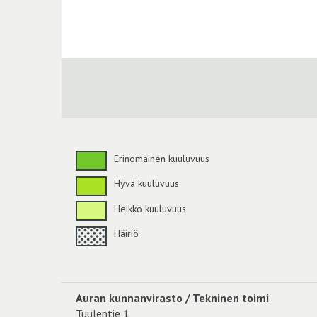
Erinomainen kuuluvuus
Hyvä kuuluvuus
Heikko kuuluvuus
Häiriö
Auran kunnanvirasto / Tekninen toimi
Tuulentie 1