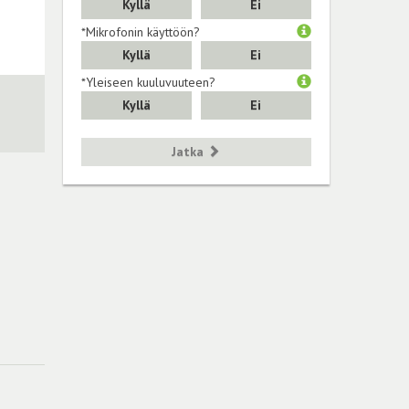
Kyllä
Ei
*Mikrofonin käyttöön?
Kyllä
Ei
*Yleiseen kuuluvuuteen?
Kyllä
Ei
Jatka