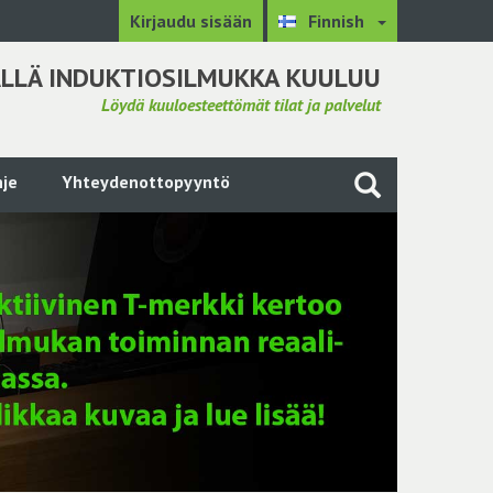
Kirjaudu sisään
Finnish
LLÄ INDUKTIOSILMUKKA KUULUU
Löydä kuuloesteettömät tilat ja palvelut
je
Yhteydenottopyyntö