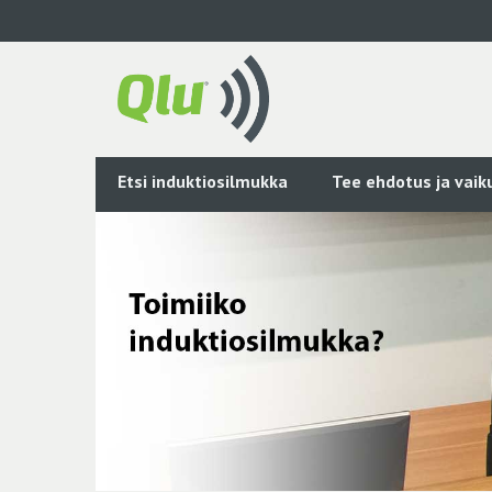
Siirry
pääsisältöön
Etsi induktiosilmukka
Tee ehdotus ja vai