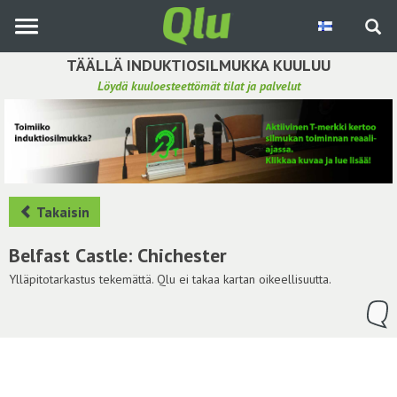
Siirry
pääsisältöön
TÄÄLLÄ INDUKTIOSILMUKKA KUULUU
Löydä kuuloesteettömät tilat ja palvelut
Etsi induktiosilmukka
Tee ehdotus ja vaikuta kuulemiskokemukseen
Hae ehdotuksia
Takaisin
Käyttöohje
Belfast Castle: Chichester
Yhteydenottopyyntö
Ylläpitotarkastus tekemättä. Qlu ei takaa kartan oikeellisuutta.
Kirjaudu sisään