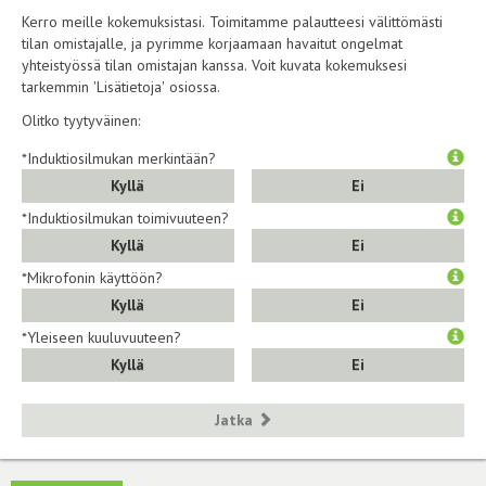
Kerro meille kokemuksistasi. Toimitamme palautteesi välittömästi
tilan omistajalle, ja pyrimme korjaamaan havaitut ongelmat
yhteistyössä tilan omistajan kanssa. Voit kuvata kokemuksesi
tarkemmin 'Lisätietoja' osiossa.
Olitko tyytyväinen:
*Induktiosilmukan merkintään?
Kyllä
Ei
*Induktiosilmukan toimivuuteen?
Kyllä
Ei
*Mikrofonin käyttöön?
Kyllä
Ei
*Yleiseen kuuluvuuteen?
Kyllä
Ei
Jatka