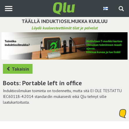
Siirry
pääsisältöön
TÄÄLLÄ INDUKTIOSILMUKKA KUULUU
Löydä kuuloesteettömät tilat ja palvelut
Etsi induktiosilmukka
Tee ehdotus ja vaikuta kuulemiskokemukseen
Hae ehdotuksia
Takaisin
Käyttöohje
Boots: Portable left in office
Yhteydenottopyyntö
Induktiosilmukan toiminta on todennettu, mutta sitä EI OLE TESTATTU
IEC60118-4:2014 standardin mukaisesti eikä Qlu tehnyt sille
laatukartoitusta.
Kirjaudu sisään