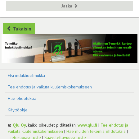
Jatka
Takaisin
Etsi induktiosilmukka
Tee ehdotus ja vaikuta kuulemiskokemukseen
Hae ehdotuksia
Käyttöohje
©
Qlu Oy
, kaikki oikeudet pidätetään.
www.qlu.fi
|
Tee ehdotus ja
vaikuta kuulemiskokemukseen
|
Hae muiden tekemiä ehdotuksia
|
Tietosuojaseloste
|
Saavutettavuusseloste