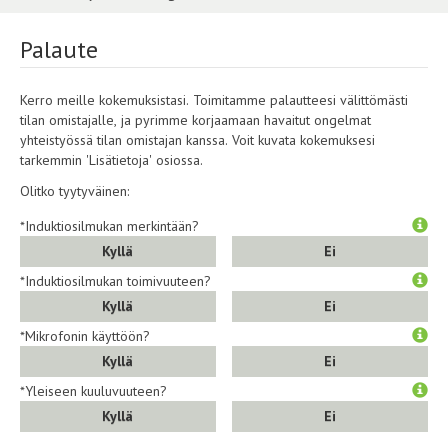
Palaute
Kerro meille kokemuksistasi. Toimitamme palautteesi välittömästi
tilan omistajalle, ja pyrimme korjaamaan havaitut ongelmat
yhteistyössä tilan omistajan kanssa. Voit kuvata kokemuksesi
tarkemmin 'Lisätietoja' osiossa.
Olitko tyytyväinen:
*Induktiosilmukan merkintään?
Kyllä
Ei
*Induktiosilmukan toimivuuteen?
Kyllä
Ei
*Mikrofonin käyttöön?
Kyllä
Ei
*Yleiseen kuuluvuuteen?
Kyllä
Ei