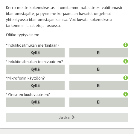
Kerro meille kokemuksistasi. Toimitamme palautteesi välittömästi
tilan omistajalle, ja pyrimme korjaamaan havaitut ongelmat
yhteistyössä tilan omistajan kanssa. Voit kuvata kokemuksesi
tarkemmin 'Lisätietoja' osiossa.
Olitko tyytyväinen:
*Induktiosilmukan merkintään?
Kyllä
Ei
*Induktiosilmukan toimivuuteen?
Kyllä
Ei
*Mikrofonin käyttöön?
Kyllä
Ei
*Yleiseen kuuluvuuteen?
Kyllä
Ei
Jatka