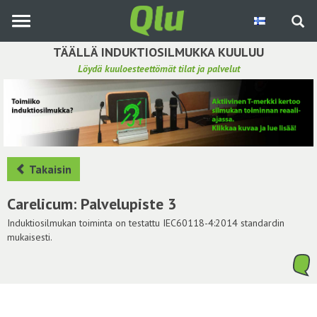
Siirry
pääsisältöön
TÄÄLLÄ INDUKTIOSILMUKKA KUULUU
Löydä kuuloesteettömät tilat ja palvelut
Etsi induktiosilmukka
Tee ehdotus ja vaikuta kuulemiskokemukseen
Hae ehdotuksia
Takaisin
Käyttöohje
Carelicum: Palvelupiste 3
Yhteydenottopyyntö
Induktiosilmukan toiminta on testattu IEC60118-4:2014 standardin
mukaisesti.
Kirjaudu sisään