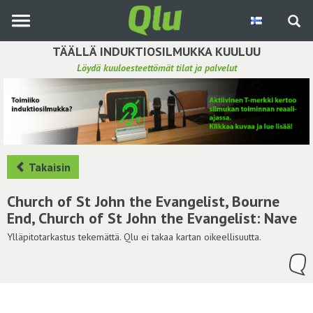
Siirry
pääsisältöön
TÄÄLLÄ INDUKTIOSILMUKKA KUULUU
Löydä kuuloesteettömät tilat ja palvelut
Etsi induktiosilmukka
Tee ehdotus ja vaikuta kuulemiskokemukseen
Hae ehdotuksia
Takaisin
Käyttöohje
Church of St John the Evangelist, Bourne
End, Church of St John the Evangelist: Nave
Yhteydenottopyyntö
Ylläpitotarkastus tekemättä. Qlu ei takaa kartan oikeellisuutta.
Kirjaudu sisään