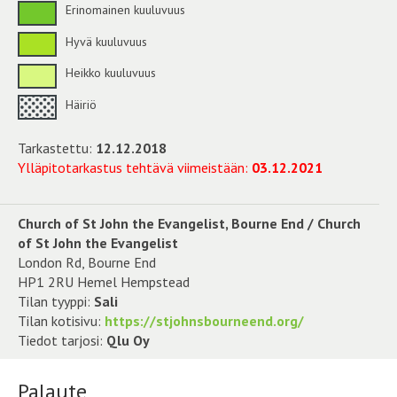
Erinomainen kuuluvuus
Hyvä kuuluvuus
Heikko kuuluvuus
Häiriö
Tarkastettu:
12.12.2018
Ylläpitotarkastus tehtävä viimeistään:
03.12.2021
Church of St John the Evangelist, Bourne End / Church
of St John the Evangelist
London Rd, Bourne End
HP1 2RU Hemel Hempstead
Tilan tyyppi:
Sali
Tilan kotisivu:
https://stjohnsbourneend.org/
Tiedot tarjosi:
Qlu Oy
Palaute