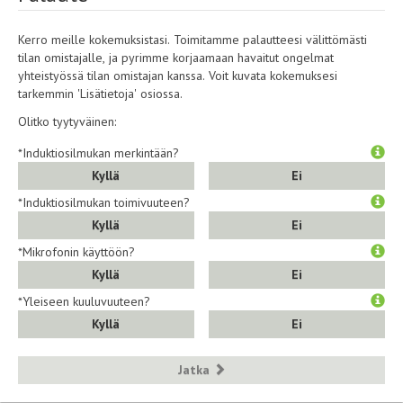
Kerro meille kokemuksistasi. Toimitamme palautteesi välittömästi
tilan omistajalle, ja pyrimme korjaamaan havaitut ongelmat
yhteistyössä tilan omistajan kanssa. Voit kuvata kokemuksesi
tarkemmin 'Lisätietoja' osiossa.
Olitko tyytyväinen:
*Induktiosilmukan merkintään?
Kyllä
Ei
*Induktiosilmukan toimivuuteen?
Kyllä
Ei
*Mikrofonin käyttöön?
Kyllä
Ei
*Yleiseen kuuluvuuteen?
Kyllä
Ei
Jatka