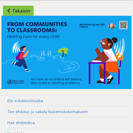
Takaisin
Etsi induktiosilmukka
Tee ehdotus ja vaikuta kuulemiskokemukseen
Hae ehdotuksia