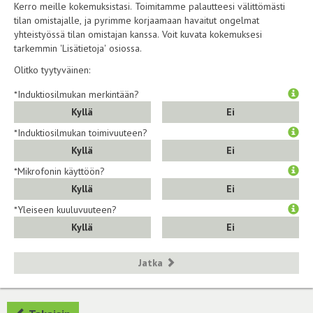
Kerro meille kokemuksistasi. Toimitamme palautteesi välittömästi
tilan omistajalle, ja pyrimme korjaamaan havaitut ongelmat
yhteistyössä tilan omistajan kanssa. Voit kuvata kokemuksesi
tarkemmin 'Lisätietoja' osiossa.
Olitko tyytyväinen:
*Induktiosilmukan merkintään?
Kyllä
Ei
*Induktiosilmukan toimivuuteen?
Kyllä
Ei
*Mikrofonin käyttöön?
Kyllä
Ei
*Yleiseen kuuluvuuteen?
Kyllä
Ei
Jatka