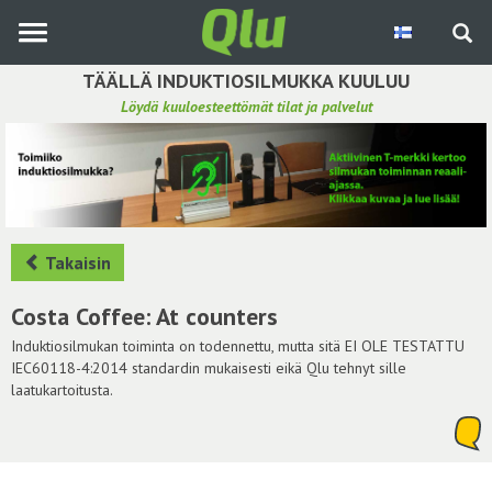
Siirry
pääsisältöön
TÄÄLLÄ INDUKTIOSILMUKKA KUULUU
Löydä kuuloesteettömät tilat ja palvelut
Etsi induktiosilmukka
Tee ehdotus ja vaikuta kuulemiskokemukseen
Hae ehdotuksia
Takaisin
Käyttöohje
Costa Coffee: At counters
Yhteydenottopyyntö
Induktiosilmukan toiminta on todennettu, mutta sitä EI OLE TESTATTU
IEC60118-4:2014 standardin mukaisesti eikä Qlu tehnyt sille
laatukartoitusta.
Kirjaudu sisään