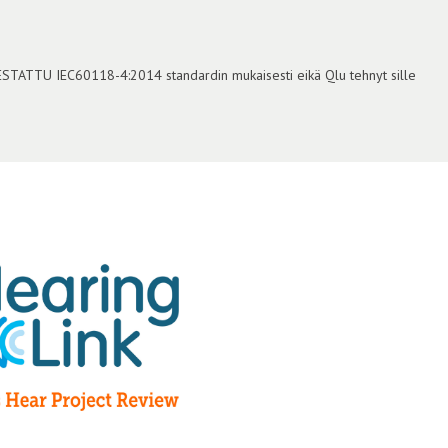
TESTATTU IEC60118-4:2014 standardin mukaisesti eikä Qlu tehnyt sille