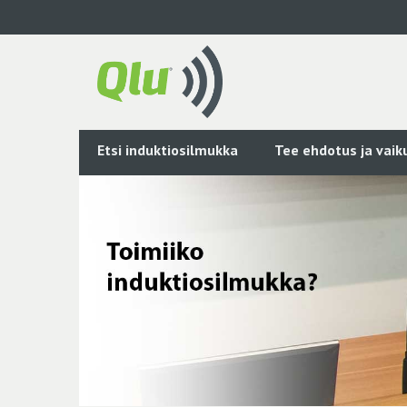
Siirry
pääsisältöön
Etsi induktiosilmukka
Tee ehdotus ja vai