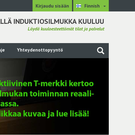
Kirjaudu sisään
Finnish
LLÄ INDUKTIOSILMUKKA KUULUU
Löydä kuuloesteettömät tilat ja palvelut
je
Yhteydenottopyyntö