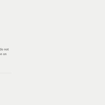
 do not
on on