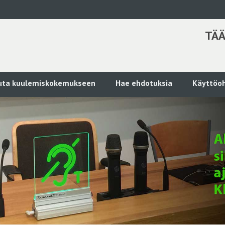
TÄÄ
kuta kuulemiskokemukseen
Hae ehdotuksia
Käyttöoh