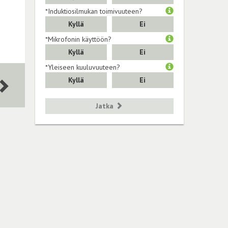
*Induktiosilmukan toimivuuteen?
Kyllä
Ei
*Mikrofonin käyttöön?
Kyllä
Ei
*Yleiseen kuuluvuuteen?
Kyllä
Ei
Jatka