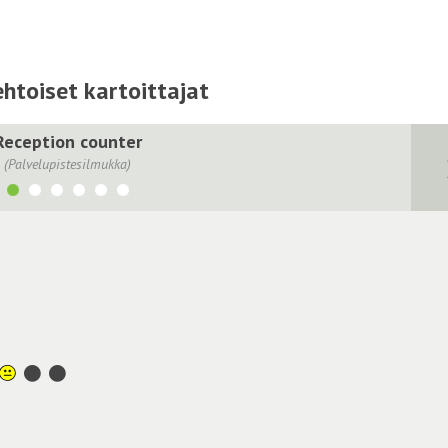
htoiset kartoittajat
Reception counter
(Palvelupistesilmukka)