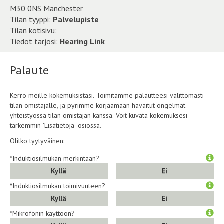
M30 0NS Manchester
Tilan tyyppi:
Palvelupiste
Tilan kotisivu:
Tiedot tarjosi:
Hearing Link
Palaute
Kerro meille kokemuksistasi. Toimitamme palautteesi välittömästi
tilan omistajalle, ja pyrimme korjaamaan havaitut ongelmat
yhteistyössä tilan omistajan kanssa. Voit kuvata kokemuksesi
tarkemmin 'Lisätietoja' osiossa.
Olitko tyytyväinen:
*Induktiosilmukan merkintään?
Kyllä
Ei
*Induktiosilmukan toimivuuteen?
Kyllä
Ei
*Mikrofonin käyttöön?