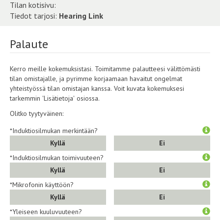
Tilan kotisivu:
Tiedot tarjosi:
Hearing Link
Palaute
Kerro meille kokemuksistasi. Toimitamme palautteesi välittömästi
tilan omistajalle, ja pyrimme korjaamaan havaitut ongelmat
yhteistyössä tilan omistajan kanssa. Voit kuvata kokemuksesi
tarkemmin 'Lisätietoja' osiossa.
Olitko tyytyväinen:
*Induktiosilmukan merkintään?
Kyllä
Ei
*Induktiosilmukan toimivuuteen?
Kyllä
Ei
*Mikrofonin käyttöön?
Kyllä
Ei
*Yleiseen kuuluvuuteen?