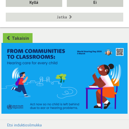
Kyllä
Ei
Jatka
Takaisin
Etsi induktiosilmukka