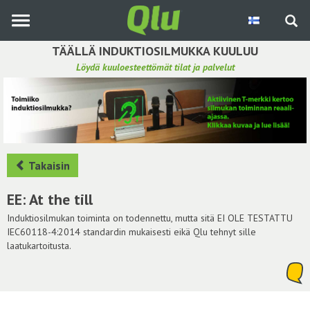
Siirry
pääsisältöön
TÄÄLLÄ INDUKTIOSILMUKKA KUULUU
Löydä kuuloesteettömät tilat ja palvelut
Etsi induktiosilmukka
Tee ehdotus ja vaikuta kuulemiskokemukseen
Hae ehdotuksia
Takaisin
Käyttöohje
EE: At the till
Yhteydenottopyyntö
Induktiosilmukan toiminta on todennettu, mutta sitä EI OLE TESTATTU
IEC60118-4:2014 standardin mukaisesti eikä Qlu tehnyt sille
laatukartoitusta.
Kirjaudu sisään