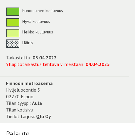
Erinomainen kuuluvuus
Hyvä kuuluvuus
Heikko kuuluvuus
Häiriö
Tarkastettu:
05.04.2022
Ylläpitotarkastus tehtävä viimeistään:
04.04.2025
Finnoon metroasema
Hyljeluodontie 5
02270 Espoo
Tilan tyyppi:
Aula
Tilan kotisivu:
Tiedot tarjosi:
Qlu Oy
Palaute