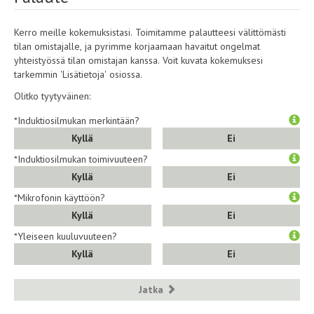
Kerro meille kokemuksistasi. Toimitamme palautteesi välittömästi
tilan omistajalle, ja pyrimme korjaamaan havaitut ongelmat
yhteistyössä tilan omistajan kanssa. Voit kuvata kokemuksesi
tarkemmin 'Lisätietoja' osiossa.
Olitko tyytyväinen:
*Induktiosilmukan merkintään?
Kyllä
Ei
*Induktiosilmukan toimivuuteen?
Kyllä
Ei
*Mikrofonin käyttöön?
Kyllä
Ei
*Yleiseen kuuluvuuteen?
Kyllä
Ei
Jatka