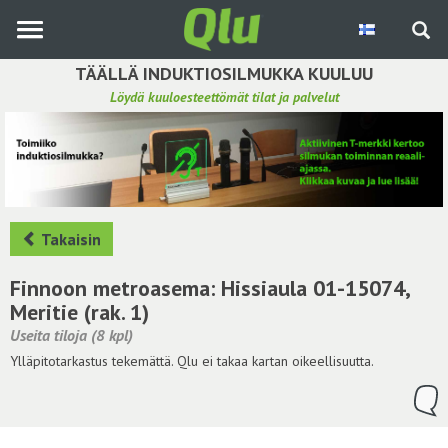
Siirry
pääsisältöön
TÄÄLLÄ INDUKTIOSILMUKKA KUULUU
Löydä kuuloesteettömät tilat ja palvelut
Etsi induktiosilmukka
Tee ehdotus ja vaikuta kuulemiskokemukseen
Hae ehdotuksia
Takaisin
Käyttöohje
Finnoon metroasema: Hissiaula 01-15074,
Meritie (rak. 1)
Yhteydenottopyyntö
Useita tiloja (8 kpl)
Ylläpitotarkastus tekemättä. Qlu ei takaa kartan oikeellisuutta.
Kirjaudu sisään