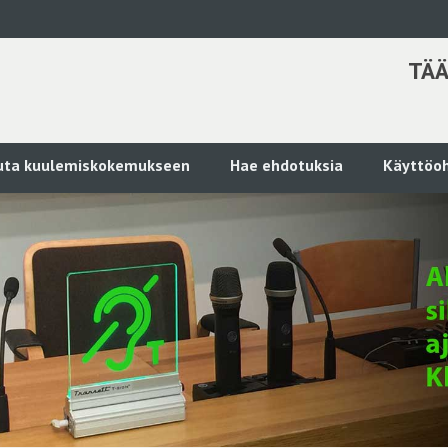
TÄÄ
kuta kuulemiskokemukseen
Hae ehdotuksia
Käyttöoh