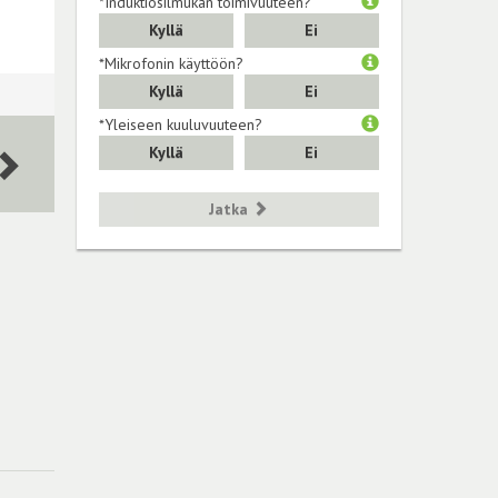
*Induktiosilmukan toimivuuteen?
Kyllä
Ei
*Mikrofonin käyttöön?
Kyllä
Ei
*Yleiseen kuuluvuuteen?
Kyllä
Ei
Jatka