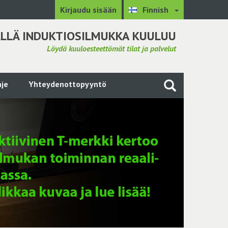
Kirjaudu sisään
Finnish
LLÄ INDUKTIOSILMUKKA KUULUU
Löydä kuuloesteettömät tilat ja palvelut
je
Yhteydenottopyyntö