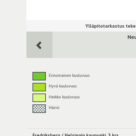
Neu
Erinomainen kuuluvuus
Hyvä kuuluvuus
Heikko kuuluvuus
Häiriö
Fredriksberg / Helsingin kaupunki, 3 krs