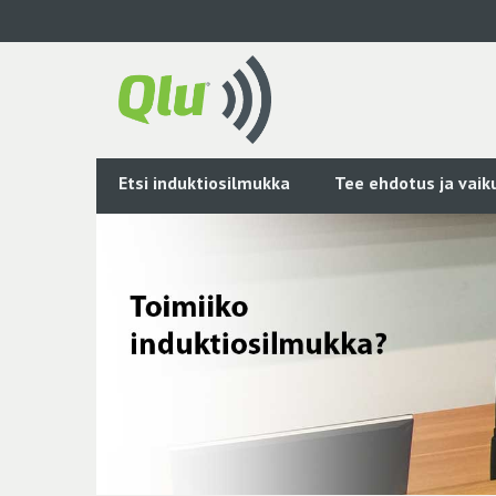
Siirry
pääsisältöön
Etsi induktiosilmukka
Tee ehdotus ja vai