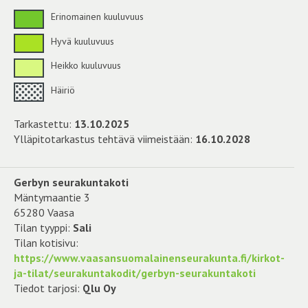
Erinomainen kuuluvuus
Hyvä kuuluvuus
Heikko kuuluvuus
Häiriö
Tarkastettu:
13.10.2025
Ylläpitotarkastus tehtävä viimeistään:
16.10.2028
Gerbyn seurakuntakoti
Mäntymaantie 3
65280 Vaasa
Tilan tyyppi:
Sali
Tilan kotisivu:
https://www.vaasansuomalainenseurakunta.fi/kirkot-
ja-tilat/seurakuntakodit/gerbyn-seurakuntakoti
Tiedot tarjosi:
Qlu Oy