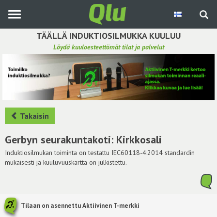
Siirry
pääsisältöön
TÄÄLLÄ INDUKTIOSILMUKKA KUULUU
Löydä kuuloesteettömät tilat ja palvelut
Etsi induktiosilmukka
Tee ehdotus ja vaikuta kuulemiskokemukseen
Hae ehdotuksia
Takaisin
Käyttöohje
Gerbyn seurakuntakoti: Kirkkosali
Yhteydenottopyyntö
Induktiosilmukan toiminta on testattu IEC60118-4:2014 standardin
mukaisesti ja kuuluvuuskartta on julkistettu.
Kirjaudu sisään
Tilaan on asennettu Aktiivinen T-merkki