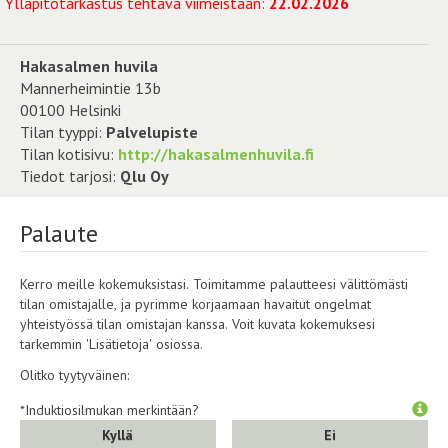
Ylläpitotarkastus tehtävä viimeistään:
22.02.2026
Hakasalmen huvila
Mannerheimintie 13b
00100 Helsinki
Tilan tyyppi:
Palvelupiste
Tilan kotisivu:
http://hakasalmenhuvila.fi
Tiedot tarjosi:
Qlu Oy
Palaute
Kerro meille kokemuksistasi. Toimitamme palautteesi välittömästi
tilan omistajalle, ja pyrimme korjaamaan havaitut ongelmat
yhteistyössä tilan omistajan kanssa. Voit kuvata kokemuksesi
tarkemmin 'Lisätietoja' osiossa.
Olitko tyytyväinen:
*Induktiosilmukan merkintään?
Kyllä
Ei