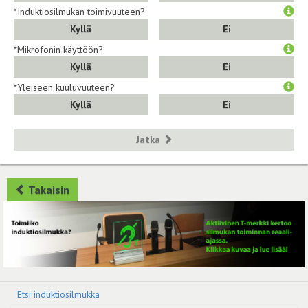
*Induktiosilmukan toimivuuteen?
Kyllä
Ei
*Mikrofonin käyttöön?
Kyllä
Ei
*Yleiseen kuuluvuuteen?
Kyllä
Ei
Jatka
Takaisin
Etsi induktiosilmukka