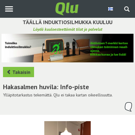
Siirry
pääsisältöön
TÄÄLLÄ INDUKTIOSILMUKKA KUULUU
Löydä kuuloesteettömät tilat ja palvelut
Etsi induktiosilmukka
Tee ehdotus ja vaikuta kuulemiskokemukseen
Hae ehdotuksia
Takaisin
Käyttöohje
Hakasalmen huvila: Info-piste
Yhteydenottopyyntö
Ylläpitotarkastus tekemättä. Qlu ei takaa kartan oikeellisuutta.
Kirjaudu sisään