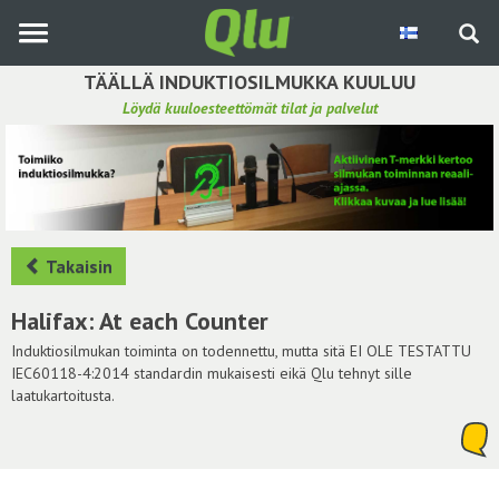
Siirry
pääsisältöön
TÄÄLLÄ INDUKTIOSILMUKKA KUULUU
Löydä kuuloesteettömät tilat ja palvelut
Etsi induktiosilmukka
Tee ehdotus ja vaikuta kuulemiskokemukseen
Hae ehdotuksia
Takaisin
Käyttöohje
Halifax: At each Counter
Yhteydenottopyyntö
Induktiosilmukan toiminta on todennettu, mutta sitä EI OLE TESTATTU
IEC60118-4:2014 standardin mukaisesti eikä Qlu tehnyt sille
laatukartoitusta.
Kirjaudu sisään