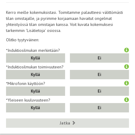
Kerro meille kokemuksistasi. Toimitamme palautteesi välittömästi
tilan omistajalle, ja pyrimme korjaamaan havaitut ongelmat
yhteistyössä tilan omistajan kanssa. Voit kuvata kokemuksesi
tarkemmin 'Lisätietoja' osiossa.
Olitko tyytyväinen:
*Induktiosilmukan merkintään?
Kyllä
Ei
*Induktiosilmukan toimivuuteen?
Kyllä
Ei
*Mikrofonin käyttöön?
Kyllä
Ei
*Yleiseen kuuluvuuteen?
Kyllä
Ei
Jatka