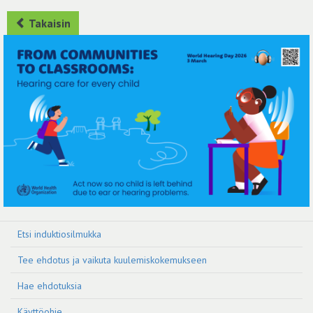
Takaisin
Etsi induktiosilmukka
Tee ehdotus ja vaikuta kuulemiskokemukseen
Hae ehdotuksia
Käyttöohje