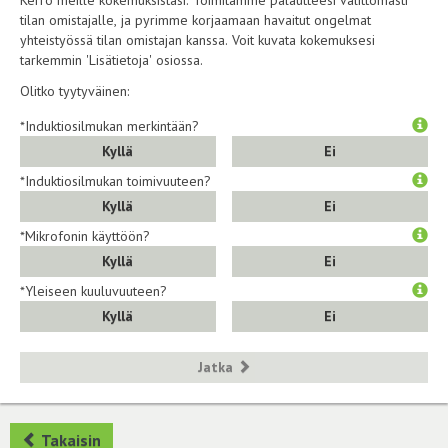
Kerro meille kokemuksistasi. Toimitamme palautteesi välittömästi
tilan omistajalle, ja pyrimme korjaamaan havaitut ongelmat
yhteistyössä tilan omistajan kanssa. Voit kuvata kokemuksesi
tarkemmin 'Lisätietoja' osiossa.
Olitko tyytyväinen:
*Induktiosilmukan merkintään?
Kyllä
Ei
*Induktiosilmukan toimivuuteen?
Kyllä
Ei
*Mikrofonin käyttöön?
Kyllä
Ei
*Yleiseen kuuluvuuteen?
Kyllä
Ei
Jatka
Takaisin