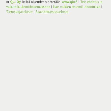
©
Qlu Oy
, kaikki oikeudet pidätetään.
www.qlu.fi
|
Tee ehdotus ja
vaikuta kuulemiskokemukseen
|
Hae muiden tekemiä ehdotuksia
|
Tietosuojaseloste
|
Saavutettavuusseloste