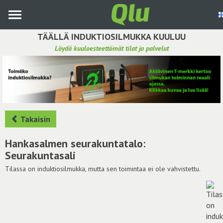
Siirry
pääsisältöön
TÄÄLLÄ INDUKTIOSILMUKKA KUULUU
Löydä kuuloesteettömät tilat ja palvelut
Etsi induktiosilmukka
Tee ehdotus ja vaikuta kuulemiskokemukseen
Hae ehdotuksia
Takaisin
Käyttöohje
Hankasalmen seurakuntatalo:
Seurakuntasali
Yhteydenottopyyntö
Tilassa on induktiosilmukka, mutta sen toimintaa ei ole vahvistettu.
Kirjaudu sisään