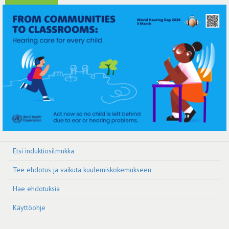
Etsi induktiosilmukka
Tee ehdotus ja vaikuta kuulemiskokemukseen
Hae ehdotuksia
Käyttöohje