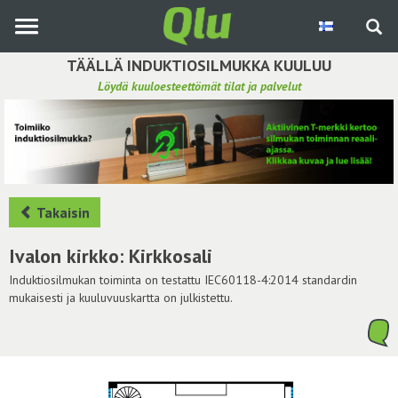
Siirry
pääsisältöön
TÄÄLLÄ INDUKTIOSILMUKKA KUULUU
Löydä kuuloesteettömät tilat ja palvelut
Etsi induktiosilmukka
Tee ehdotus ja vaikuta kuulemiskokemukseen
Hae ehdotuksia
Takaisin
Käyttöohje
Ivalon kirkko: Kirkkosali
Yhteydenottopyyntö
Induktiosilmukan toiminta on testattu IEC60118-4:2014 standardin
mukaisesti ja kuuluvuuskartta on julkistettu.
Kirjaudu sisään