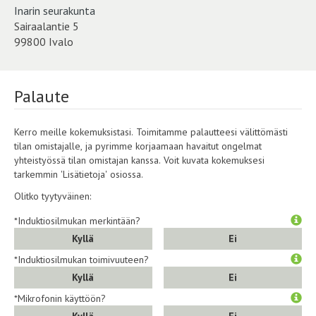
Inarin seurakunta
Sairaalantie 5
99800 Ivalo
Palaute
Kerro meille kokemuksistasi. Toimitamme palautteesi välittömästi
tilan omistajalle, ja pyrimme korjaamaan havaitut ongelmat
yhteistyössä tilan omistajan kanssa. Voit kuvata kokemuksesi
tarkemmin 'Lisätietoja' osiossa.
Olitko tyytyväinen:
*Induktiosilmukan merkintään?
Kyllä
Ei
*Induktiosilmukan toimivuuteen?
Kyllä
Ei
*Mikrofonin käyttöön?