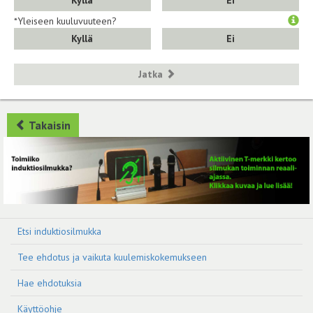
Kyllä
Ei
*Yleiseen kuuluvuuteen?
Kyllä
Ei
Jatka
Takaisin
Etsi induktiosilmukka
Tee ehdotus ja vaikuta kuulemiskokemukseen
Hae ehdotuksia
Käyttöohje