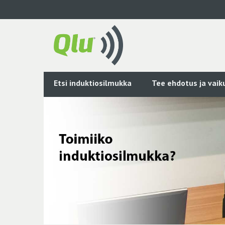
Siirry
pääsisältöön
Etsi induktiosilmukka
Tee ehdotus ja vai