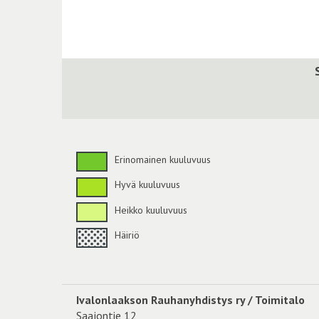
Erinomainen kuuluvuus
Hyvä kuuluvuus
Heikko kuuluvuus
Häiriö
Ivalonlaakson Rauhanyhdistys ry / Toimitalo
Saajontie 12