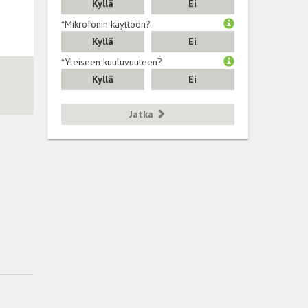
Kyllä
Ei
*Mikrofonin käyttöön?
Kyllä
Ei
*Yleiseen kuuluvuuteen?
Kyllä
Ei
Jatka