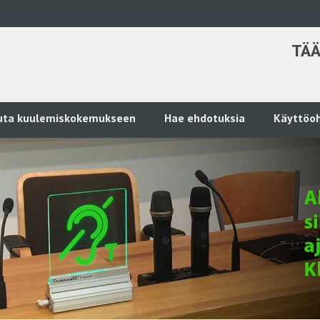
TÄÄ
kuta kuulemiskokemukseen
Hae ehdotuksia
Käyttöoh