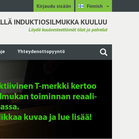
Kirjaudu sisään
Finnish
LLÄ INDUKTIOSILMUKKA KUULUU
Löydä kuuloesteettömät tilat ja palvelut
je
Yhteydenottopyyntö