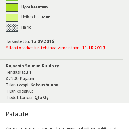
Hyvä kuuluvuus
Heikko kuuluvuus
Häiriö
Tarkastettu:
13.09.2016
Ylläpitotarkastus tehtävä viimeistään:
11.10.2019
Kajaanin Seudun Kuulo ry
Tehdaskatu 1
87100 Kajaani
Tilan tyyppi:
Kokoushuone
Tilan kotisivu:
Tiedot tarjosi:
Qlu Oy
Palaute
Kerro meille kokemuksistasi. Toimitamme palautteesi välittömästi