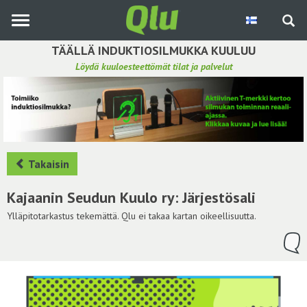
Siirry
pääsisältöön
TÄÄLLÄ INDUKTIOSILMUKKA KUULUU
Löydä kuuloesteettömät tilat ja palvelut
Etsi induktiosilmukka
Tee ehdotus ja vaikuta kuulemiskokemukseen
Hae ehdotuksia
Takaisin
Käyttöohje
Kajaanin Seudun Kuulo ry: Järjestösali
Yhteydenottopyyntö
Ylläpitotarkastus tekemättä. Qlu ei takaa kartan oikeellisuutta.
Kirjaudu sisään