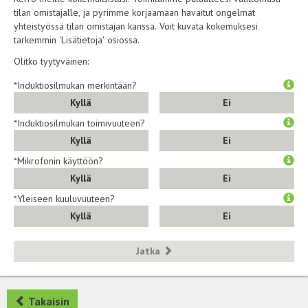
tilan omistajalle, ja pyrimme korjaamaan havaitut ongelmat
yhteistyössä tilan omistajan kanssa. Voit kuvata kokemuksesi
tarkemmin 'Lisätietoja' osiossa.
Olitko tyytyväinen:
*Induktiosilmukan merkintään?
Kyllä
Ei
*Induktiosilmukan toimivuuteen?
Kyllä
Ei
*Mikrofonin käyttöön?
Kyllä
Ei
*Yleiseen kuuluvuuteen?
Kyllä
Ei
Jatka
Takaisin