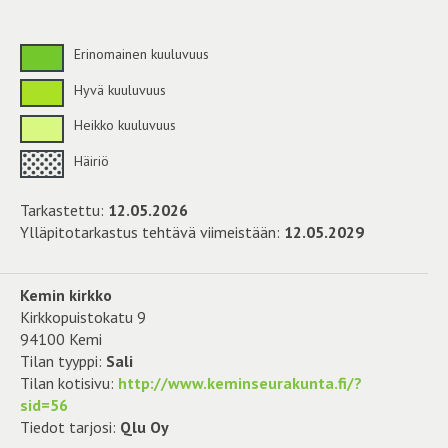
Erinomainen kuuluvuus
Hyvä kuuluvuus
Heikko kuuluvuus
Häiriö
Tarkastettu:
12.05.2026
Ylläpitotarkastus tehtävä viimeistään:
12.05.2029
Kemin kirkko
Kirkkopuistokatu 9
94100 Kemi
Tilan tyyppi:
Sali
Tilan kotisivu:
http://www.keminseurakunta.fi/?
sid=56
Tiedot tarjosi:
Qlu Oy