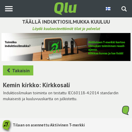
Siirry
pääsisältöön
TÄÄLLÄ INDUKTIOSILMUKKA KUULUU
Löydä kuuloesteettömät tilat ja palvelut
Etsi induktiosilmukka
Tee ehdotus ja vaikuta kuulemiskokemukseen
Hae ehdotuksia
Takaisin
Käyttöohje
Kemin kirkko: Kirkkosali
Yhteydenottopyyntö
Induktiosilmukan toiminta on testattu IEC60118-4:2014 standardin
mukaisesti ja kuuluvuuskartta on julkistettu.
Kirjaudu sisään
Tilaan on asennettu Aktiivinen T-merkki