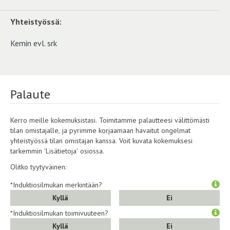
Yhteistyössä:
Kemin evl. srk
Palaute
Kerro meille kokemuksistasi. Toimitamme palautteesi välittömästi
tilan omistajalle, ja pyrimme korjaamaan havaitut ongelmat
yhteistyössä tilan omistajan kanssa. Voit kuvata kokemuksesi
tarkemmin 'Lisätietoja' osiossa.
Olitko tyytyväinen:
*Induktiosilmukan merkintään?
Kyllä
Ei
*Induktiosilmukan toimivuuteen?
Kyllä
Ei