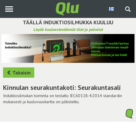
Siirry
pääsisältöön
TÄÄLLÄ INDUKTIOSILMUKKA KUULUU
Löydä kuuloesteettömät tilat ja palvelut
Etsi induktiosilmukka
Tee ehdotus ja vaikuta kuulemiskokemukseen
Hae ehdotuksia
Takaisin
Käyttöohje
Kinnulan seurakuntakoti: Seurakuntasali
Yhteydenottopyyntö
Induktiosilmukan toiminta on testattu IEC60118-4:2014 standardin
mukaisesti ja kuuluvuuskartta on julkistettu.
Kirjaudu sisään