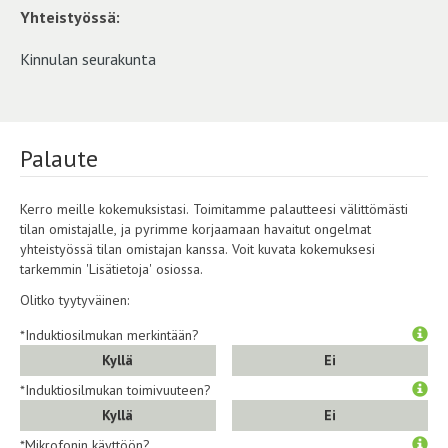
Yhteistyössä:
Kinnulan seurakunta
Palaute
Kerro meille kokemuksistasi. Toimitamme palautteesi välittömästi
tilan omistajalle, ja pyrimme korjaamaan havaitut ongelmat
yhteistyössä tilan omistajan kanssa. Voit kuvata kokemuksesi
tarkemmin 'Lisätietoja' osiossa.
Olitko tyytyväinen:
*Induktiosilmukan merkintään?
Kyllä
Ei
*Induktiosilmukan toimivuuteen?
Kyllä
Ei
*Mikrofonin käyttöön?