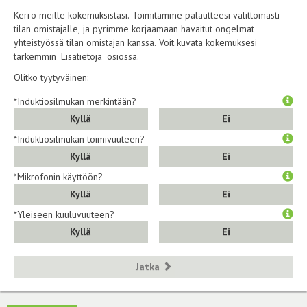
Kerro meille kokemuksistasi. Toimitamme palautteesi välittömästi
tilan omistajalle, ja pyrimme korjaamaan havaitut ongelmat
yhteistyössä tilan omistajan kanssa. Voit kuvata kokemuksesi
tarkemmin 'Lisätietoja' osiossa.
Olitko tyytyväinen:
*Induktiosilmukan merkintään?
Kyllä
Ei
*Induktiosilmukan toimivuuteen?
Kyllä
Ei
*Mikrofonin käyttöön?
Kyllä
Ei
*Yleiseen kuuluvuuteen?
Kyllä
Ei
Jatka