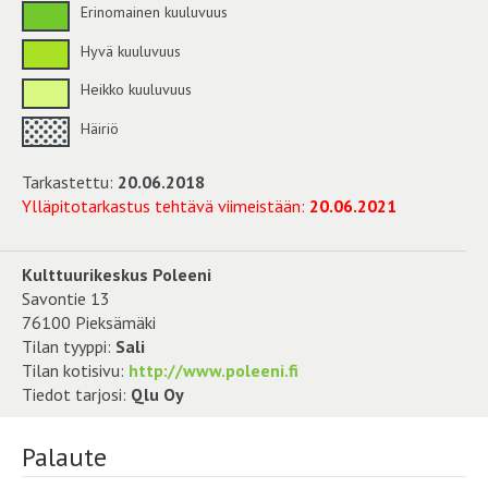
Erinomainen kuuluvuus
Hyvä kuuluvuus
Heikko kuuluvuus
Häiriö
Tarkastettu:
20.06.2018
Ylläpitotarkastus tehtävä viimeistään:
20.06.2021
Kulttuurikeskus Poleeni
Savontie 13
76100 Pieksämäki
Tilan tyyppi:
Sali
Tilan kotisivu:
http://www.poleeni.fi
Tiedot tarjosi:
Qlu Oy
Palaute