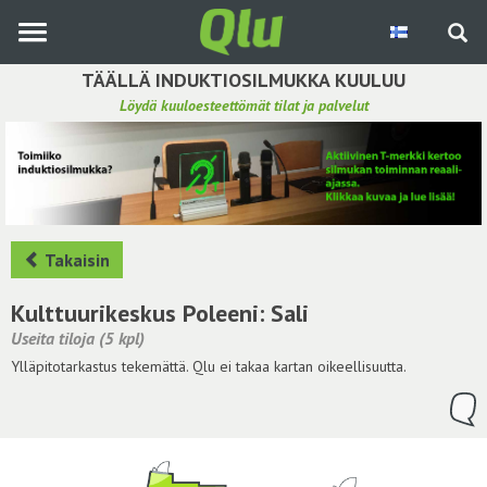
Siirry
pääsisältöön
TÄÄLLÄ INDUKTIOSILMUKKA KUULUU
Löydä kuuloesteettömät tilat ja palvelut
Etsi induktiosilmukka
Tee ehdotus ja vaikuta kuulemiskokemukseen
Hae ehdotuksia
Takaisin
Käyttöohje
Kulttuurikeskus Poleeni: Sali
Useita tiloja (5 kpl)
Yhteydenottopyyntö
Ylläpitotarkastus tekemättä. Qlu ei takaa kartan oikeellisuutta.
Kirjaudu sisään