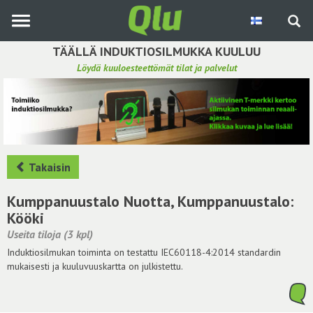
Siirry
pääsisältöön
TÄÄLLÄ INDUKTIOSILMUKKA KUULUU
Löydä kuuloesteettömät tilat ja palvelut
Etsi induktiosilmukka
Tee ehdotus ja vaikuta kuulemiskokemukseen
Hae ehdotuksia
Takaisin
Käyttöohje
Kumppanuustalo Nuotta, Kumppanuustalo:
Kööki
Yhteydenottopyyntö
Useita tiloja (3 kpl)
Induktiosilmukan toiminta on testattu IEC60118-4:2014 standardin
Kirjaudu sisään
mukaisesti ja kuuluvuuskartta on julkistettu.