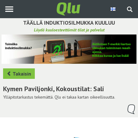
Siirry
pääsisältöön
TÄÄLLÄ INDUKTIOSILMUKKA KUULUU
Löydä kuuloesteettömät tilat ja palvelut
Etsi induktiosilmukka
Tee ehdotus ja vaikuta kuulemiskokemukseen
Hae ehdotuksia
Takaisin
Käyttöohje
Kymen Paviljonki, Kokoustilat: Sali
Yhteydenottopyyntö
Ylläpitotarkastus tekemättä. Qlu ei takaa kartan oikeellisuutta.
Kirjaudu sisään