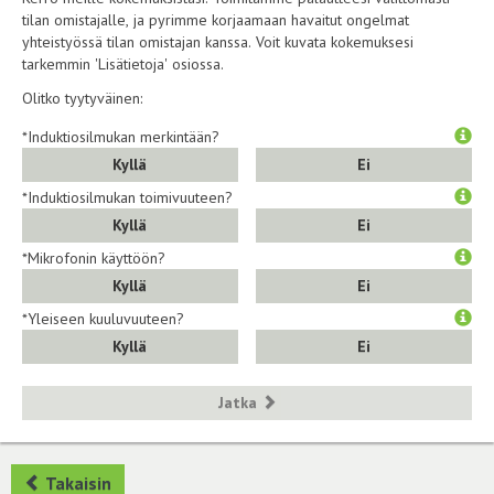
tilan omistajalle, ja pyrimme korjaamaan havaitut ongelmat
yhteistyössä tilan omistajan kanssa. Voit kuvata kokemuksesi
tarkemmin 'Lisätietoja' osiossa.
Olitko tyytyväinen:
*Induktiosilmukan merkintään?
Kyllä
Ei
*Induktiosilmukan toimivuuteen?
Kyllä
Ei
*Mikrofonin käyttöön?
Kyllä
Ei
*Yleiseen kuuluvuuteen?
Kyllä
Ei
Jatka
Takaisin