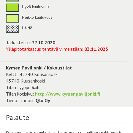
Hyvä kuuluvuus
Heikko kuuluvuus
Häiriö
Tarkastettu:
27.10.2020
Ylläpitotarkastus tehtävä viimeistään:
03.11.2023
Kymen Paviljonki / Kokoustilat
Keltti, 45740 Kuusankoski
45740 Kuusankoski
Tilan tyyppi:
Sali
Tilan kotisivu:
http://www.kymenpaviljonki.fi
Tiedot tarjosi:
Qlu Oy
Palaute
Kerro meille kokemuksistasi. Toimitamme palautteesi välittömästi