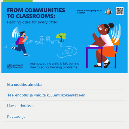
Etsi induktiosilmukka
Tee ehdotus ja vaikuta kuulemiskokemukseen
Hae ehdotuksia
Käyttöohje