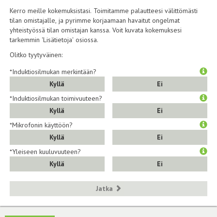
Kerro meille kokemuksistasi. Toimitamme palautteesi välittömästi
tilan omistajalle, ja pyrimme korjaamaan havaitut ongelmat
yhteistyössä tilan omistajan kanssa. Voit kuvata kokemuksesi
tarkemmin 'Lisätietoja' osiossa.
Olitko tyytyväinen:
*Induktiosilmukan merkintään?
Kyllä
Ei
*Induktiosilmukan toimivuuteen?
Kyllä
Ei
*Mikrofonin käyttöön?
Kyllä
Ei
*Yleiseen kuuluvuuteen?
Kyllä
Ei
Jatka