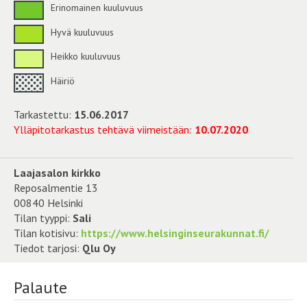
Erinomainen kuuluvuus
Hyvä kuuluvuus
Heikko kuuluvuus
Häiriö
Tarkastettu:
15.06.2017
Ylläpitotarkastus tehtävä viimeistään:
10.07.2020
Laajasalon kirkko
Reposalmentie 13
00840 Helsinki
Tilan tyyppi:
Sali
Tilan kotisivu:
https://www.helsinginseurakunnat.fi/
Tiedot tarjosi:
Qlu Oy
Palaute