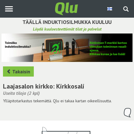
Siirry
pääsisältöön
TÄÄLLÄ INDUKTIOSILMUKKA KUULUU
Löydä kuuloesteettömät tilat ja palvelut
Etsi induktiosilmukka
Tee ehdotus ja vaikuta kuulemiskokemukseen
Hae ehdotuksia
Takaisin
Käyttöohje
Laajasalon kirkko: Kirkkosali
Useita tiloja (2 kpl)
Yhteydenottopyyntö
Ylläpitotarkastus tekemättä. Qlu ei takaa kartan oikeellisuutta.
Kirjaudu sisään