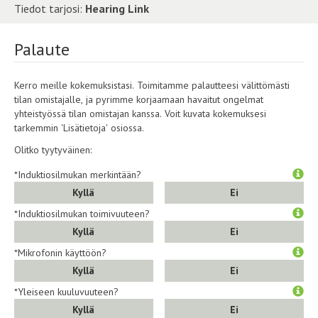
Tiedot tarjosi:
Hearing Link
Palaute
Kerro meille kokemuksistasi. Toimitamme palautteesi välittömästi
tilan omistajalle, ja pyrimme korjaamaan havaitut ongelmat
yhteistyössä tilan omistajan kanssa. Voit kuvata kokemuksesi
tarkemmin 'Lisätietoja' osiossa.
Olitko tyytyväinen:
*Induktiosilmukan merkintään?
Kyllä
Ei
*Induktiosilmukan toimivuuteen?
Kyllä
Ei
*Mikrofonin käyttöön?
Kyllä
Ei
*Yleiseen kuuluvuuteen?
Kyllä
Ei