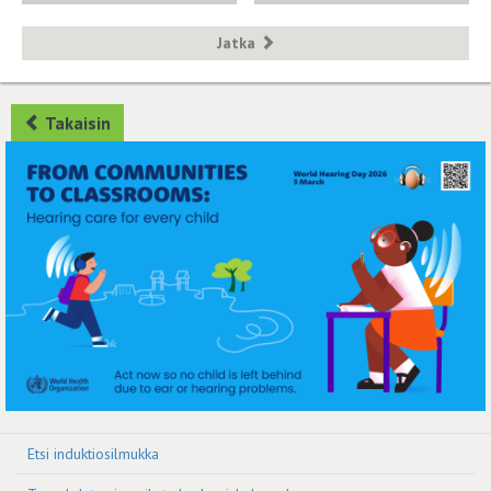
Jatka
Takaisin
Etsi induktiosilmukka