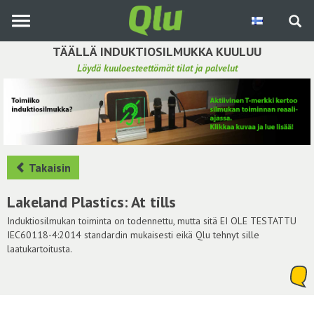
Siirry
pääsisältöön
TÄÄLLÄ INDUKTIOSILMUKKA KUULUU
Löydä kuuloesteettömät tilat ja palvelut
Etsi induktiosilmukka
Tee ehdotus ja vaikuta kuulemiskokemukseen
Hae ehdotuksia
Takaisin
Käyttöohje
Lakeland Plastics: At tills
Yhteydenottopyyntö
Induktiosilmukan toiminta on todennettu, mutta sitä EI OLE TESTATTU
IEC60118-4:2014 standardin mukaisesti eikä Qlu tehnyt sille
laatukartoitusta.
Kirjaudu sisään