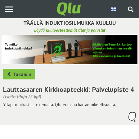
Siirry
pääsisältöön
TÄÄLLÄ INDUKTIOSILMUKKA KUULUU
Löydä kuuloesteettömät tilat ja palvelut
Etsi induktiosilmukka
Tee ehdotus ja vaikuta kuulemiskokemukseen
Hae ehdotuksia
Takaisin
Käyttöohje
Lauttasaaren Kirkkoapteekki: Palvelupiste 4
Useita tiloja (2 kpl)
Yhteydenottopyyntö
Ylläpitotarkastus tekemättä. Qlu ei takaa kartan oikeellisuutta.
Kirjaudu sisään