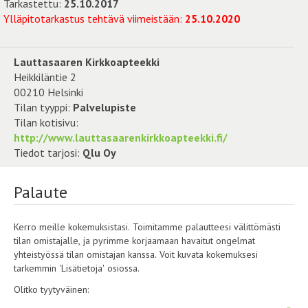
Tarkastettu:
25.10.2017
Ylläpitotarkastus tehtävä viimeistään:
25.10.2020
Lauttasaaren Kirkkoapteekki
Heikkiläntie 2
00210 Helsinki
Tilan tyyppi:
Palvelupiste
Tilan kotisivu:
http://www.lauttasaarenkirkkoapteekki.fi/
Tiedot tarjosi:
Qlu Oy
Palaute
Kerro meille kokemuksistasi. Toimitamme palautteesi välittömästi
tilan omistajalle, ja pyrimme korjaamaan havaitut ongelmat
yhteistyössä tilan omistajan kanssa. Voit kuvata kokemuksesi
tarkemmin 'Lisätietoja' osiossa.
Olitko tyytyväinen: