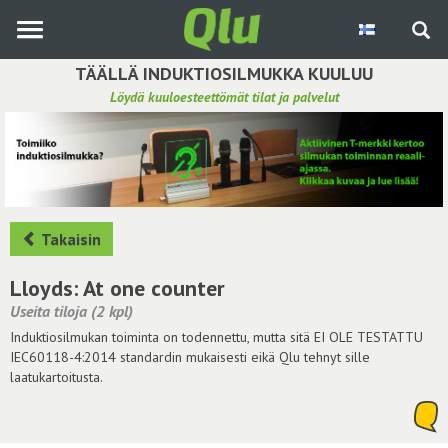
Siirry
pääsisältöön
TÄÄLLÄ INDUKTIOSILMUKKA KUULUU
Löydä kuuloesteettömät tilat ja palvelut
Etsi induktiosilmukka
Tee ehdotus ja vaikuta kuulemiskokemukseen
Hae ehdotuksia
Takaisin
Käyttöohje
Lloyds: At one counter
Useita tiloja (2 kpl)
Yhteydenottopyyntö
Induktiosilmukan toiminta on todennettu, mutta sitä EI OLE TESTATTU
IEC60118-4:2014 standardin mukaisesti eikä Qlu tehnyt sille
Kirjaudu sisään
laatukartoitusta.