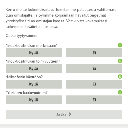
Kerro meille kokemuksistasi. Toimitamme palautteesi välittömästi
tilan omistajalle, ja pyrimme korjaamaan havaitut ongelmat
yhteistyössä tilan omistajan kanssa. Voit kuvata kokemuksesi
tarkemmin 'Lisätietoja' osiossa.
Olitko tyytyväinen:
*Induktiosilmukan merkintään?
Kyllä
Ei
*Induktiosilmukan toimivuuteen?
Kyllä
Ei
*Mikrofonin käyttöön?
Kyllä
Ei
*Yleiseen kuuluvuuteen?
Kyllä
Ei
Jatka