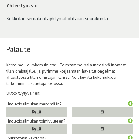
Yhteistyössä:
Kokkolan seurakuntayhtymä
Lohtajan seurakunta
Palaute
Kerro meille kokemuksistasi. Toimitamme palautteesi välittömästi
tilan omistajalle, ja pyrimme korjaamaan havaitut ongelmat
yhteistyössä tilan omistajan kanssa. Voit kuvata kokemuksesi
tarkemmin 'Lisätietoja' osiossa.
Olitko tyytyväinen:
*Induktiosilmukan merkintään?
Kyllä
Ei
*Induktiosilmukan toimivuuteen?
Kyllä
Ei
*Mikrofonin käyttöön?