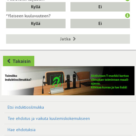
Kyllä
Ei
*Yleiseen kuuluvuuteen?
Kyllä
Ei
Jatka
Takaisin
Etsi induktiosilmukka
Tee ehdotus ja vaikuta kuulemiskokemukseen
Hae ehdotuksia