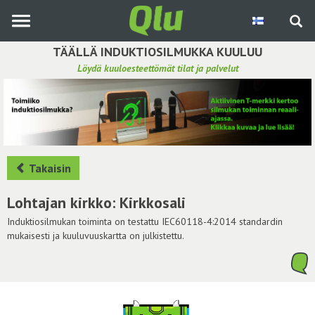
Siirry
pääsisältöön
TÄÄLLÄ INDUKTIOSILMUKKA KUULUU
Löydä kuuloesteettömät tilat ja palvelut
Etsi induktiosilmukka
Tee ehdotus ja vaikuta kuulemiskokemukseen
Hae ehdotuksia
Takaisin
Käyttöohje
Lohtajan kirkko: Kirkkosali
Yhteydenottopyyntö
Induktiosilmukan toiminta on testattu IEC60118-4:2014 standardin
mukaisesti ja kuuluvuuskartta on julkistettu.
Kirjaudu sisään