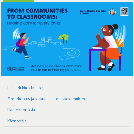
Etsi induktiosilmukka
Tee ehdotus ja vaikuta kuulemiskokemukseen
Hae ehdotuksia
Käyttöohje