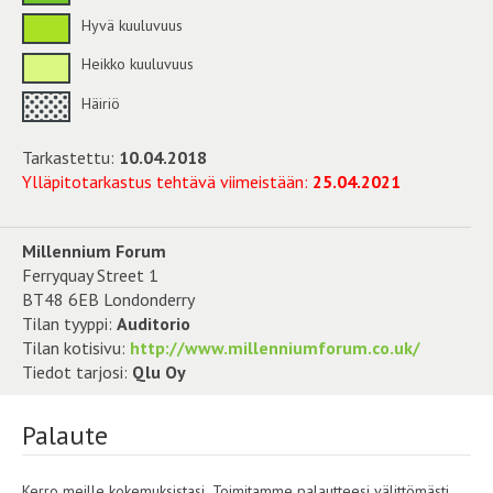
Hyvä kuuluvuus
Heikko kuuluvuus
Häiriö
Tarkastettu:
10.04.2018
Ylläpitotarkastus tehtävä viimeistään:
25.04.2021
Millennium Forum
Ferryquay Street 1
BT48 6EB Londonderry
Tilan tyyppi:
Auditorio
Tilan kotisivu:
http://www.millenniumforum.co.uk/
Tiedot tarjosi:
Qlu Oy
Palaute
Kerro meille kokemuksistasi. Toimitamme palautteesi välittömästi