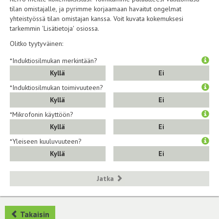
tilan omistajalle, ja pyrimme korjaamaan havaitut ongelmat
yhteistyössä tilan omistajan kanssa. Voit kuvata kokemuksesi
tarkemmin 'Lisätietoja' osiossa.
Olitko tyytyväinen:
*Induktiosilmukan merkintään?
Kyllä
Ei
*Induktiosilmukan toimivuuteen?
Kyllä
Ei
*Mikrofonin käyttöön?
Kyllä
Ei
*Yleiseen kuuluvuuteen?
Kyllä
Ei
Jatka
Takaisin