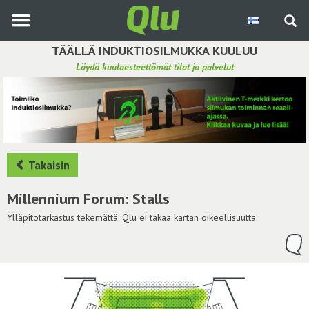
Siirry
pääsisältöön
TÄÄLLÄ INDUKTIOSILMUKKA KUULUU
Löydä kuuloesteettömät tilat ja palvelut
Etsi induktiosilmukka
Tee ehdotus ja vaikuta kuulemiskokemukseen
Hae ehdotuksia
Takaisin
Käyttöohje
Millennium Forum: Stalls
Yhteydenottopyyntö
Ylläpitotarkastus tekemättä. Qlu ei takaa kartan oikeellisuutta.
Kirjaudu sisään