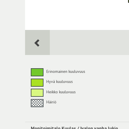
Erinomainen kuuluvuus
Hyvä kuuluvuus
Heikko kuuluvuus
Häiriö
Monitoimitalo Kuulas / Ivalon vanha lukio