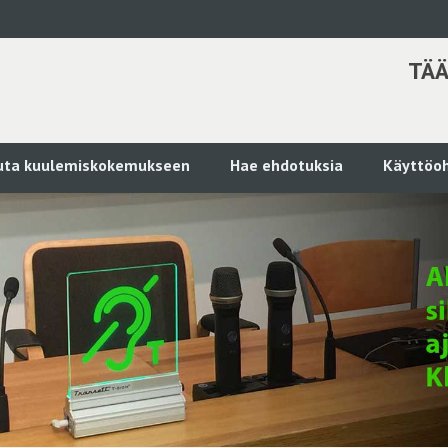
TÄÄ
kuta kuulemiskokemukseen
Hae ehdotuksia
Käyttöoh