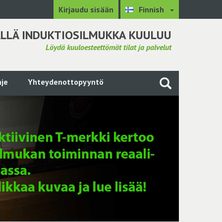
Kirjaudu sisään
Finnish
LLÄ INDUKTIOSILMUKKA KUULUU
Löydä kuuloesteettömät tilat ja palvelut
je
Yhteydenottopyyntö