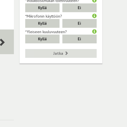
*Induktiosilmukan toimivuuteen?
Kyllä
Ei
*Mikrofonin käyttöön?
Kyllä
Ei
*Yleiseen kuuluvuuteen?
Kyllä
Ei
Jatka