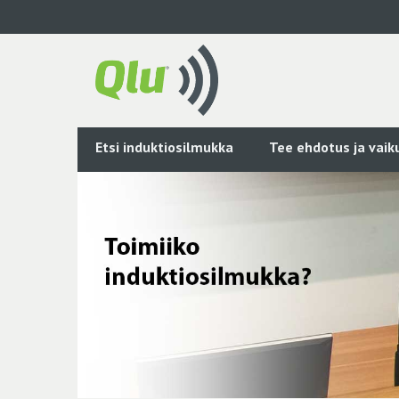
Siirry
pääsisältöön
Etsi induktiosilmukka
Tee ehdotus ja vai