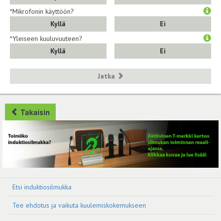
*Mikrofonin käyttöön?
Kyllä
Ei
*Yleiseen kuuluvuuteen?
Kyllä
Ei
Jatka
Takaisin
Etsi induktiosilmukka
Tee ehdotus ja vaikuta kuulemiskokemukseen