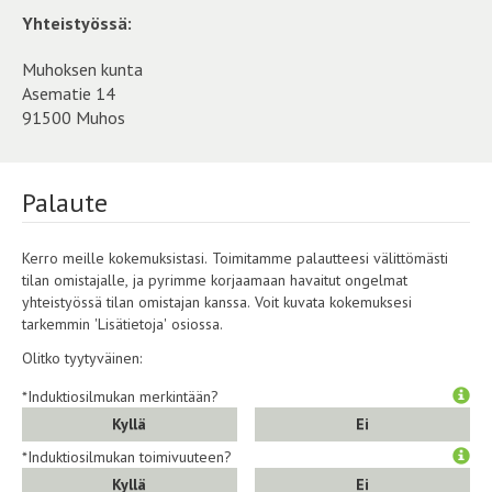
Yhteistyössä:
Muhoksen kunta
Asematie 14
91500 Muhos
Palaute
Kerro meille kokemuksistasi. Toimitamme palautteesi välittömästi
tilan omistajalle, ja pyrimme korjaamaan havaitut ongelmat
yhteistyössä tilan omistajan kanssa. Voit kuvata kokemuksesi
tarkemmin 'Lisätietoja' osiossa.
Olitko tyytyväinen:
*Induktiosilmukan merkintään?
Kyllä
Ei
*Induktiosilmukan toimivuuteen?
Kyllä
Ei