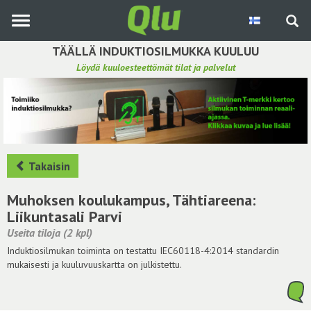
Siirry
pääsisältöön
TÄÄLLÄ INDUKTIOSILMUKKA KUULUU
Löydä kuuloesteettömät tilat ja palvelut
Etsi induktiosilmukka
Tee ehdotus ja vaikuta kuulemiskokemukseen
Hae ehdotuksia
Takaisin
Käyttöohje
Muhoksen koulukampus, Tähtiareena:
Liikuntasali Parvi
Yhteydenottopyyntö
Useita tiloja (2 kpl)
Induktiosilmukan toiminta on testattu IEC60118-4:2014 standardin
Kirjaudu sisään
mukaisesti ja kuuluvuuskartta on julkistettu.