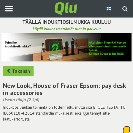
Siirry
pääsisältöön
TÄÄLLÄ INDUKTIOSILMUKKA KUULUU
Löydä kuuloesteettömät tilat ja palvelut
Etsi induktiosilmukka
Tee ehdotus ja vaikuta kuulemiskokemukseen
Hae ehdotuksia
Takaisin
Käyttöohje
New Look, House of Fraser Epsom: pay desk
in accessories
Yhteydenottopyyntö
Useita tiloja (2 kpl)
Induktiosilmukan toiminta on todennettu, mutta sitä EI OLE TESTATTU
Kirjaudu sisään
IEC60118-4:2014 standardin mukaisesti eikä Qlu tehnyt sille
laatukartoitusta.