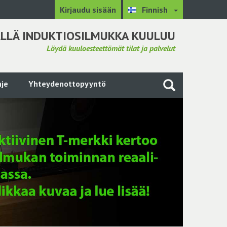
Kirjaudu sisään
Finnish
LLÄ INDUKTIOSILMUKKA KUULUU
Löydä kuuloesteettömät tilat ja palvelut
je
Yhteydenottopyyntö