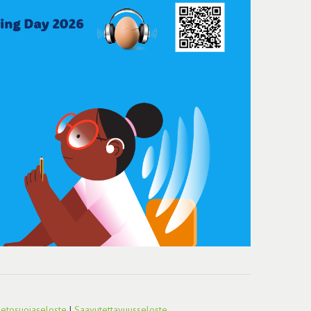
ietosuojaseloste
|
Saavutettavuusseloste