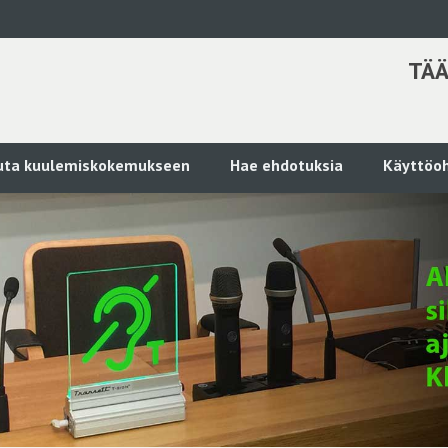
TÄÄ
kuta kuulemiskokemukseen
Hae ehdotuksia
Käyttöoh