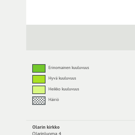
Erinomainen kuuluvuus
Hyvä kuuluvuus
Heikko kuuluvuus
Häiriö
Olarin kirkko
Olarinluoma 4