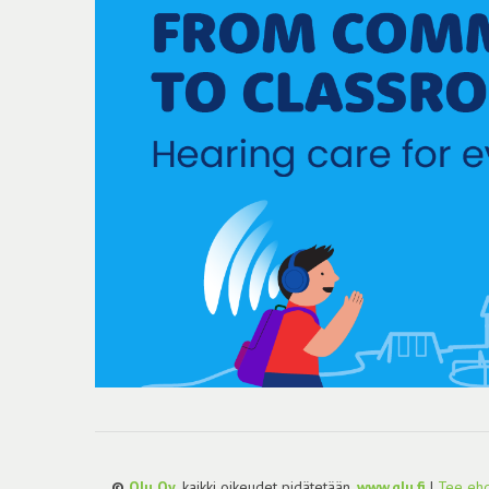
©
Qlu Oy
, kaikki oikeudet pidätetään.
www.qlu.fi
|
Tee ehd