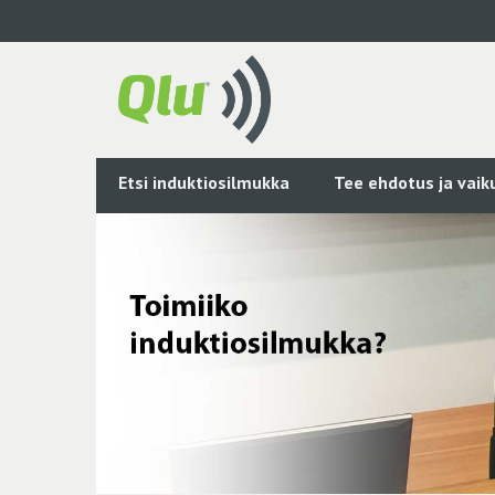
Siirry
pääsisältöön
Etsi induktiosilmukka
Tee ehdotus ja vai