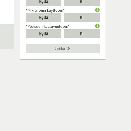
Kyllä
Ei
*Mikrofonin käyttöön?
Kyllä
Ei
*Yleiseen kuuluvuuteen?
Kyllä
Ei
Jatka