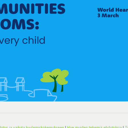
otus ja vaikuta kuulemiskokemukseen
|
Hae muiden tekemiä ehdotuksia
|
T