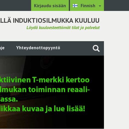
Kirjaudu sisään
Finnish
LLÄ INDUKTIOSILMUKKA KUULUU
Löydä kuuloesteettömät tilat ja palvelut
je
Yhteydenottopyyntö