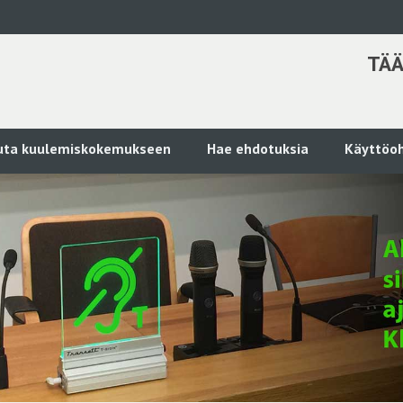
TÄÄ
kuta kuulemiskokemukseen
Hae ehdotuksia
Käyttöoh