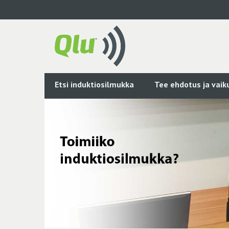
Siirry
pääsisältöön
Etsi induktiosilmukka
Tee ehdotus ja vai