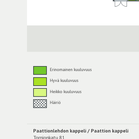
Erinomainen kuuluvuus
Hyvä kuuluvuus
Heikko kuuluvuus
Häiriö
Paattionlehdon kappeli / Paattion kappeli
Tornionkatu 81