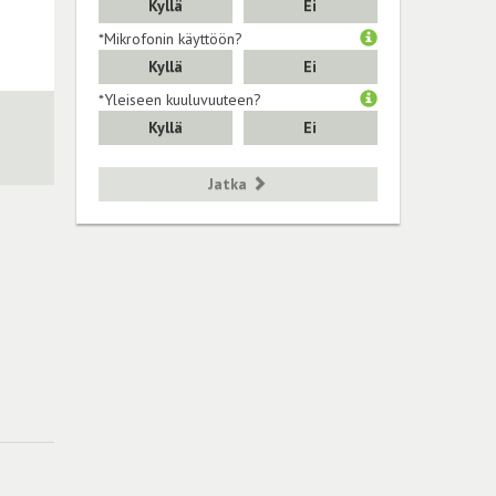
Kyllä
Ei
*Mikrofonin käyttöön?
Kyllä
Ei
*Yleiseen kuuluvuuteen?
Kyllä
Ei
Jatka