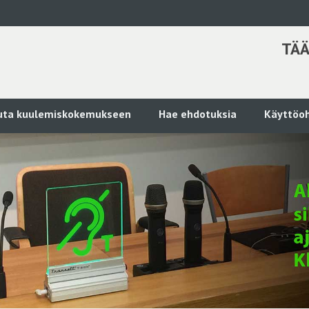
TÄÄ
kuta kuulemiskokemukseen
Hae ehdotuksia
Käyttöoh