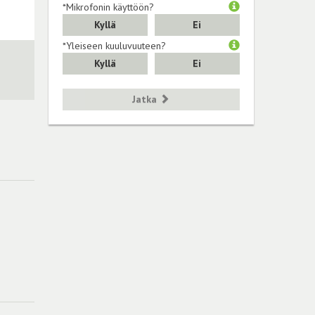
*Mikrofonin käyttöön?
Kyllä
Ei
*Yleiseen kuuluvuuteen?
Kyllä
Ei
Jatka