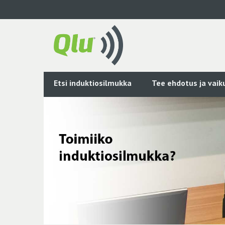
Siirry
pääsisältöön
Etsi induktiosilmukka
Tee ehdotus ja vai