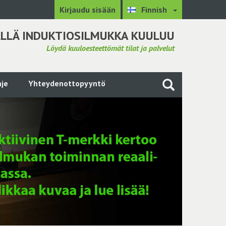
Kirjaudu sisään
Finnish
LLÄ INDUKTIOSILMUKKA KUULUU
Löydä kuuloesteettömät tilat ja palvelut
je
Yhteydenottopyyntö