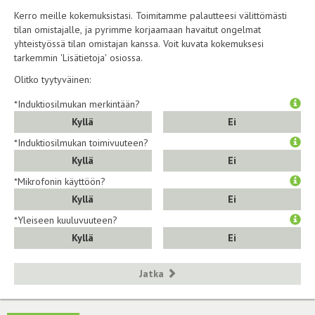
Kerro meille kokemuksistasi. Toimitamme palautteesi välittömästi
tilan omistajalle, ja pyrimme korjaamaan havaitut ongelmat
yhteistyössä tilan omistajan kanssa. Voit kuvata kokemuksesi
tarkemmin 'Lisätietoja' osiossa.
Olitko tyytyväinen:
*Induktiosilmukan merkintään?
Kyllä
Ei
*Induktiosilmukan toimivuuteen?
Kyllä
Ei
*Mikrofonin käyttöön?
Kyllä
Ei
*Yleiseen kuuluvuuteen?
Kyllä
Ei
Jatka