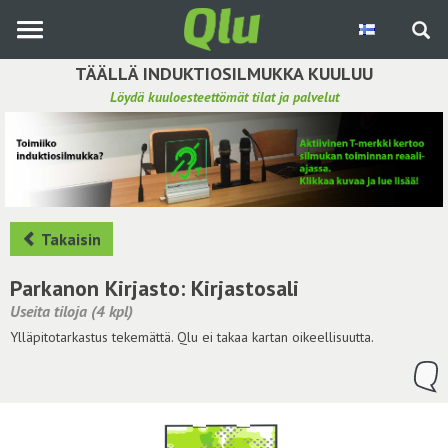
Siirry
pääsisältöön
TÄÄLLÄ INDUKTIOSILMUKKA KUULUU
Löydä kuuloesteettömät tilat ja palvelut
Etsi induktiosilmukka
Tee ehdotus ja vaikuta kuulemiskokemukseen
Hae ehdotuksia
Takaisin
Käyttöohje
Parkanon Kirjasto: Kirjastosali
Useita tiloja (4 kpl)
Yhteydenottopyyntö
Ylläpitotarkastus tekemättä. Qlu ei takaa kartan oikeellisuutta.
Kirjaudu sisään