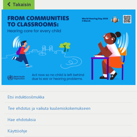
Takaisin
Etsi induktiosilmukka
Tee ehdotus ja vaikuta kuulemiskokemukseen
Hae ehdotuksia
Käyttöohje