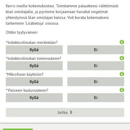
Kerro meille kokemuksistasi. Toimitamme palautteesi välittömästi
tilan omistajalle, ja pyrimme korjaamaan havaitut ongelmat
yhteistyössä tilan omistajan kanssa. Voit kuvata kokemuksesi
tarkemmin 'Lisätietoja' osiossa.
Olitko tyytyväinen:
*Induktiosilmukan merkintään?
Kyllä
Ei
*Induktiosilmukan toimivuuteen?
Kyllä
Ei
*Mikrofonin käyttöön?
Kyllä
Ei
*Yleiseen kuuluvuuteen?
Kyllä
Ei
Jatka