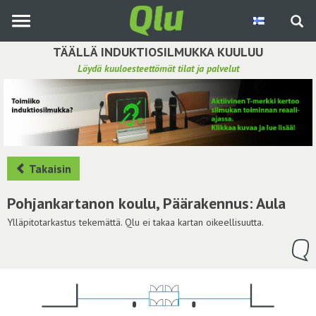
Siirry
pääsisältöön
TÄÄLLÄ INDUKTIOSILMUKKA KUULUU
Löydä kuuloesteettömät tilat ja palvelut
Etsi induktiosilmukka
Tee ehdotus ja vaikuta kuulemiskokemukseen
Hae ehdotuksia
Takaisin
Käyttöohje
Pohjankartanon koulu, Päärakennus: Aula
Yhteydenottopyyntö
Ylläpitotarkastus tekemättä. Qlu ei takaa kartan oikeellisuutta.
Kirjaudu sisään