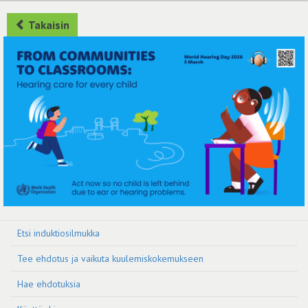
Takaisin
Etsi induktiosilmukka
Tee ehdotus ja vaikuta kuulemiskokemukseen
Hae ehdotuksia