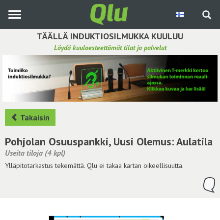
Siirry
pääsisältöön
TÄÄLLÄ INDUKTIOSILMUKKA KUULUU
Löydä kuuloesteettömät tilat ja palvelut
Etsi induktiosilmukka
Tee ehdotus ja vaikuta kuulemiskokemukseen
Hae ehdotuksia
Takaisin
Käyttöohje
Pohjolan Osuuspankki, Uusi Olemus: Aulatila
Useita tiloja (4 kpl)
Yhteydenottopyyntö
Ylläpitotarkastus tekemättä. Qlu ei takaa kartan oikeellisuutta.
Kirjaudu sisään