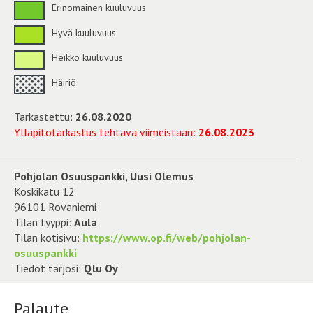
Erinomainen kuuluvuus
Hyvä kuuluvuus
Heikko kuuluvuus
Häiriö
Tarkastettu:
26.08.2020
Ylläpitotarkastus tehtävä viimeistään:
26.08.2023
Pohjolan Osuuspankki, Uusi Olemus
Koskikatu 12
96101 Rovaniemi
Tilan tyyppi:
Aula
Tilan kotisivu:
https://www.op.fi/web/pohjolan-
osuuspankki
Tiedot tarjosi:
Qlu Oy
Palaute