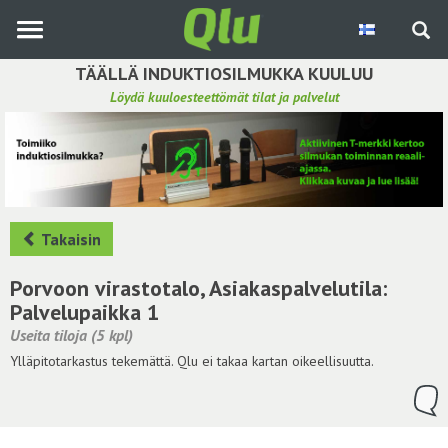
Siirry
pääsisältöön
TÄÄLLÄ INDUKTIOSILMUKKA KUULUU
Löydä kuuloesteettömät tilat ja palvelut
Etsi induktiosilmukka
Tee ehdotus ja vaikuta kuulemiskokemukseen
Hae ehdotuksia
Takaisin
Käyttöohje
Porvoon virastotalo, Asiakaspalvelutila:
Palvelupaikka 1
Yhteydenottopyyntö
Useita tiloja (5 kpl)
Ylläpitotarkastus tekemättä. Qlu ei takaa kartan oikeellisuutta.
Kirjaudu sisään