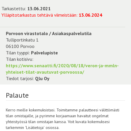
Tarkastettu:
13.06.2021
Ylläpitotarkastus tehtävä viimeistään:
13.06.2024
Porvoon virastotalo / Asiakaspalvelutila
Tulliportinkatu 1
06100 Porvoo
Tilan tyyppi:
Palvelupiste
Tilan kotisivu:
https://www.senaatti.fi/2020/08/18/veron-ja-mmln-
yhteiset-tilat-avautuvat-porvoossa/
Tiedot tarjosi:
Qlu Oy
Palaute
Kerro meille kokemuksistasi. Toimitamme palautteesi välittömästi
tilan omistajalle, ja pyrimme korjaamaan havaitut ongelmat
yhteistyössä tilan omistajan kanssa. Voit kuvata kokemuksesi
tarkemmin 'Lisätietoja' osiossa.