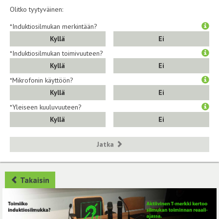
Olitko tyytyväinen:
*Induktiosilmukan merkintään?
Kyllä
Ei
*Induktiosilmukan toimivuuteen?
Kyllä
Ei
*Mikrofonin käyttöön?
Kyllä
Ei
*Yleiseen kuuluvuuteen?
Kyllä
Ei
Jatka
Takaisin