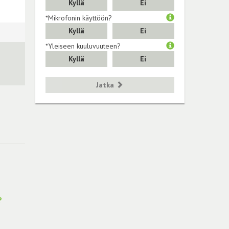
Kyllä
Ei
*Mikrofonin käyttöön?
Kyllä
Ei
*Yleiseen kuuluvuuteen?
Kyllä
Ei
Jatka
?