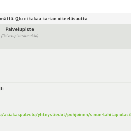
Palvelupiste
(Palvelupistesilmukka)
li
lo/asiakaspalvelu/yhteystiedot/pohjoinen/sinun-lahitapiolasi