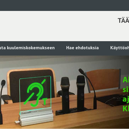
TÄÄ
kuta kuulemiskokemukseen
Hae ehdotuksia
Käyttöoh