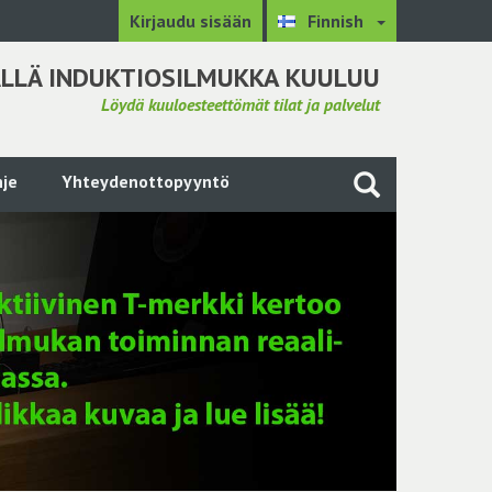
Kirjaudu sisään
Finnish
LLÄ INDUKTIOSILMUKKA KUULUU
Löydä kuuloesteettömät tilat ja palvelut
je
Yhteydenottopyyntö