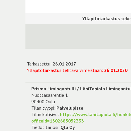
Tarkastettu:
26.01.2017
Ylläpitotarkastus tehtävä viimeistään:
26.01.2020
Prisma Limingantulli / LähiTapiola Limingantul
Nuottasaarentie 1
90400 Oulu
Tilan tyyppi:
Palvelupiste
Tilan kotisivu:
https://www.lahitapiola.fi/henki
officeId=1302685052333
Tiedot tarjosi:
Qlu Oy