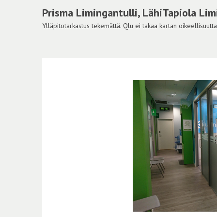
Prisma Limingantulli, LähiTapiola Limi
Ylläpitotarkastus tekemättä. Qlu ei takaa kartan oikeellisuutta