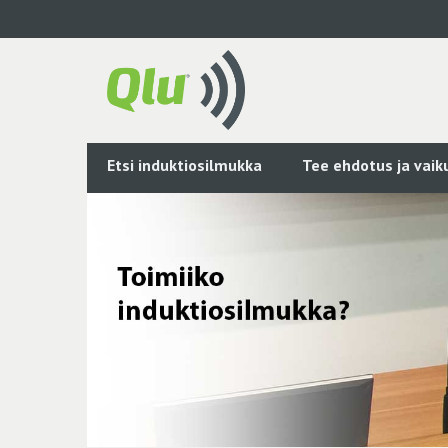
Siirry
pääsisältöön
Etsi induktiosilmukka
Tee ehdotus ja vai