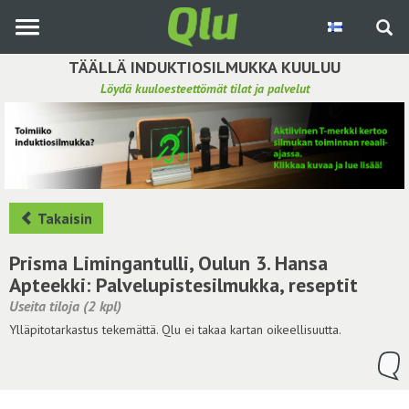
Siirry
pääsisältöön
TÄÄLLÄ INDUKTIOSILMUKKA KUULUU
Löydä kuuloesteettömät tilat ja palvelut
Etsi induktiosilmukka
Tee ehdotus ja vaikuta kuulemiskokemukseen
Hae ehdotuksia
Takaisin
Käyttöohje
Prisma Limingantulli, Oulun 3. Hansa
Apteekki: Palvelupistesilmukka, reseptit
Yhteydenottopyyntö
Useita tiloja (2 kpl)
Ylläpitotarkastus tekemättä. Qlu ei takaa kartan oikeellisuutta.
Kirjaudu sisään