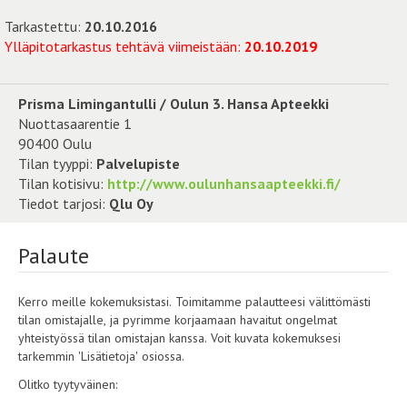
Tarkastettu:
20.10.2016
Ylläpitotarkastus tehtävä viimeistään:
20.10.2019
Prisma Limingantulli / Oulun 3. Hansa Apteekki
Nuottasaarentie 1
90400 Oulu
Tilan tyyppi:
Palvelupiste
Tilan kotisivu:
http://www.oulunhansaapteekki.fi/
Tiedot tarjosi:
Qlu Oy
Palaute
Kerro meille kokemuksistasi. Toimitamme palautteesi välittömästi
tilan omistajalle, ja pyrimme korjaamaan havaitut ongelmat
yhteistyössä tilan omistajan kanssa. Voit kuvata kokemuksesi
tarkemmin 'Lisätietoja' osiossa.
Olitko tyytyväinen: