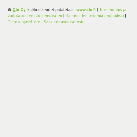
©
Qlu Oy
, kaikki oikeudet pidätetään.
www.qlu.fi
|
Tee ehdotus ja
vaikuta kuulemiskokemukseen
|
Hae muiden tekemiä ehdotuksia
|
Tietosuojaseloste
|
Saavutettavuusseloste