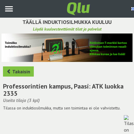
Siirry
pääsisältöön
TÄÄLLÄ INDUKTIOSILMUKKA KUULUU
Löydä kuuloesteettömät tilat ja palvelut
Etsi induktiosilmukka
Tee ehdotus ja vaikuta kuulemiskokemukseen
Hae ehdotuksia
Takaisin
Käyttöohje
Professorintien kampus, Paasi: ATK luokka
2335
Yhteydenottopyyntö
Useita tiloja (3 kpl)
Tilassa on induktiosilmukka, mutta sen toimintaa ei ole vahvistettu.
Kirjaudu sisään