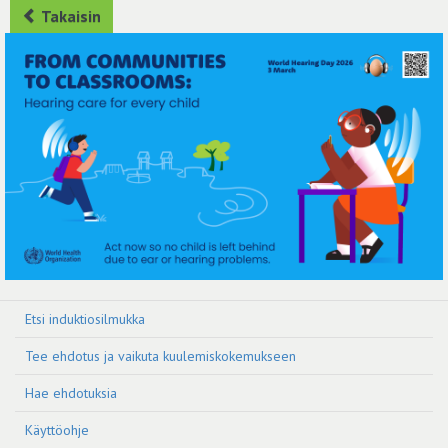
Takaisin
Etsi induktiosilmukka
Tee ehdotus ja vaikuta kuulemiskokemukseen
Hae ehdotuksia
Käyttöohje