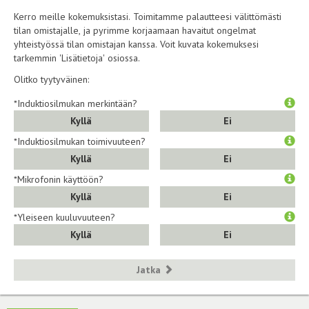
Kerro meille kokemuksistasi. Toimitamme palautteesi välittömästi
tilan omistajalle, ja pyrimme korjaamaan havaitut ongelmat
yhteistyössä tilan omistajan kanssa. Voit kuvata kokemuksesi
tarkemmin 'Lisätietoja' osiossa.
Olitko tyytyväinen:
*Induktiosilmukan merkintään?
Kyllä
Ei
*Induktiosilmukan toimivuuteen?
Kyllä
Ei
*Mikrofonin käyttöön?
Kyllä
Ei
*Yleiseen kuuluvuuteen?
Kyllä
Ei
Jatka