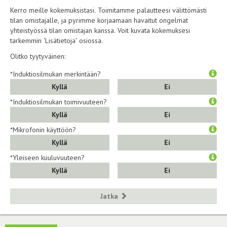
Kerro meille kokemuksistasi. Toimitamme palautteesi välittömästi
tilan omistajalle, ja pyrimme korjaamaan havaitut ongelmat
yhteistyössä tilan omistajan kanssa. Voit kuvata kokemuksesi
tarkemmin 'Lisätietoja' osiossa.
Olitko tyytyväinen:
*Induktiosilmukan merkintään?
Kyllä
Ei
*Induktiosilmukan toimivuuteen?
Kyllä
Ei
*Mikrofonin käyttöön?
Kyllä
Ei
*Yleiseen kuuluvuuteen?
Kyllä
Ei
Jatka