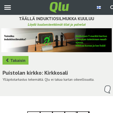
Siirry
pääsisältöön
TÄÄLLÄ INDUKTIOSILMUKKA KUULUU
Löydä kuuloesteettömät tilat ja palvelut
Etsi induktiosilmukka
Tee ehdotus ja vaikuta kuulemiskokemukseen
Hae ehdotuksia
Takaisin
Käyttöohje
Puistolan kirkko: Kirkkosali
Yhteydenottopyyntö
Ylläpitotarkastus tekemättä. Qlu ei takaa kartan oikeellisuutta.
Kirjaudu sisään