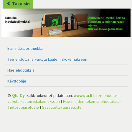
Takaisin
Etsi induktiosilmukka
Tee ehdotus ja vaikuta kuulemiskokemukseen
Hae ehdotuksia
Käyttöohje
©
Qlu Oy
, kaikki oikeudet pidätetään.
www.qlu.fi
|
Tee ehdotus ja
vaikuta kuulemiskokemukseen
|
Hae muiden tekemiä ehdotuksia
|
Tietosuojaseloste
|
Saavutettavuusseloste