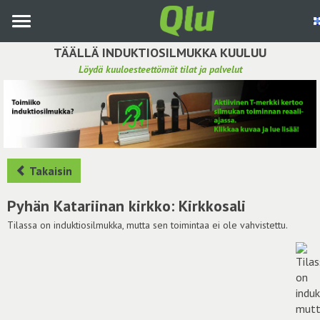
Siirry
pääsisältöön
TÄÄLLÄ INDUKTIOSILMUKKA KUULUU
Löydä kuuloesteettömät tilat ja palvelut
Etsi induktiosilmukka
Tee ehdotus ja vaikuta kuulemiskokemukseen
Hae ehdotuksia
Takaisin
Käyttöohje
Pyhän Katariinan kirkko: Kirkkosali
Yhteydenottopyyntö
Tilassa on induktiosilmukka, mutta sen toimintaa ei ole vahvistettu.
Kirjaudu sisään