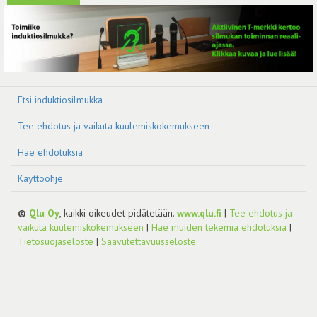
Etsi induktiosilmukka
Tee ehdotus ja vaikuta kuulemiskokemukseen
Hae ehdotuksia
Käyttöohje
©
Qlu Oy
, kaikki oikeudet pidätetään.
www.qlu.fi
|
Tee ehdotus ja
vaikuta kuulemiskokemukseen
|
Hae muiden tekemiä ehdotuksia
|
Tietosuojaseloste
|
Saavutettavuusseloste