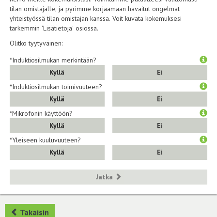
tilan omistajalle, ja pyrimme korjaamaan havaitut ongelmat
yhteistyössä tilan omistajan kanssa. Voit kuvata kokemuksesi
tarkemmin 'Lisätietoja' osiossa.
Olitko tyytyväinen:
*Induktiosilmukan merkintään?
Kyllä
Ei
*Induktiosilmukan toimivuuteen?
Kyllä
Ei
*Mikrofonin käyttöön?
Kyllä
Ei
*Yleiseen kuuluvuuteen?
Kyllä
Ei
Jatka
Takaisin