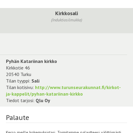
Kirkkosali
(Induktiosilmukka)
Pyhän Katariinan kirkko
Kirkkotie 46
20540 Turku
Tilan tyyppi:
Sali
Tilan kotisivu:
http://www.turunseurakunnat.fi/kirkot-
ja-kappelit/pyhan-katariinan-kirkko
Tiedot tarjosi:
Qlu Oy
Palaute
Kerro meille kokemuksistasi. Toimitamme palautteesi välittömästi